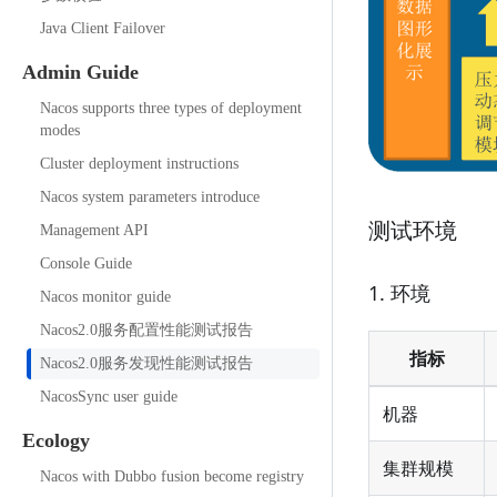
Java Client Failover
Admin Guide
Nacos supports three types of deployment
modes
Cluster deployment instructions
Nacos system parameters introduce
测试环境
Management API
Console Guide
1. 环境
Nacos monitor guide
Nacos2.0服务配置性能测试报告
指标
Nacos2.0服务发现性能测试报告
NacosSync user guide
机器
Ecology
集群规模
Nacos with Dubbo fusion become registry