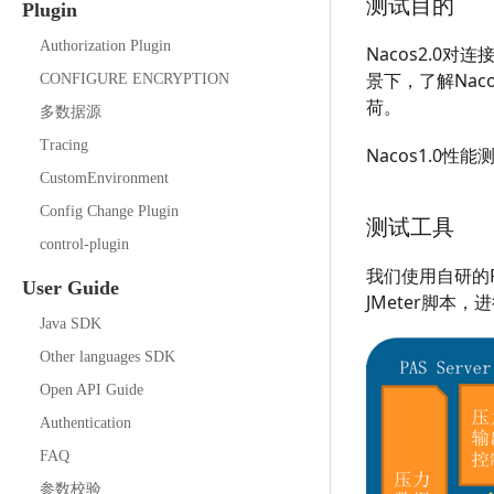
测试目的
Plugin
Authorization Plugin
Nacos2.
景下，了解Nac
CONFIGURE ENCRYPTION
荷。
多数据源
Tracing
Nacos1.0性
CustomEnvironment
Config Change Plugin
测试工具
control-plugin
我们使用自研的P
User Guide
JMeter脚本
Java SDK
Other languages SDK
Open API Guide
Authentication
FAQ
参数校验