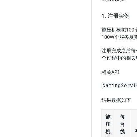
1. 注册实例
施压机模拟10
100W个服务及
注册完成之后每
个过程中的相关
相关API
NamingServi
结果数据如下
施
每
压
台
机
线