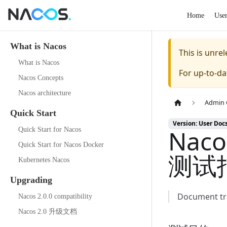
Home
Use
What is Nacos
This is unr
What is Nacos
For up-to-d
Nacos Concepts
Nacos architecture
Admin 
Quick Start
Version: User Doc
Nac
Quick Start for Nacos
Quick Start for Nacos Docker
测试
Kubernetes Nacos
Upgrading
Document tra
Nacos 2.0.0 compatibility
Nacos 2.0 升级文档