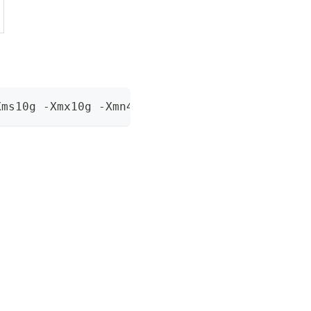
Xms10g -Xmx10g -Xmn4g -XX:MetaspaceSize=128m 