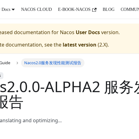
r Docs
NACOS CLOUD
E-BOOK-NACOS
BLOG
COMMUN
eleased documentation for
Nacos
User Docs
version.
ate documentation, see the
latest version
(
2.X
).
Guide
Nacos2.0服务发现性能测试报告
s
os2.0.0-ALPHA2 
报告
nslating and optimizing...