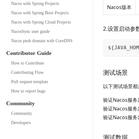
Nacos with Spring Projects
Nacos版本
Nacos with Spring Boot Projects
Nacos with Spring Cloud Projects
2.设置启动参
NacosSync user guide
Nacos push domain with CoreDNS
${JAVA_HOM
Contributor Guide
How to Contribute
测试场景
Contributing Flow
Pull request template
以下测试场景都
How to report bugs
验证Nacos服
Community
验证Nacos服
Community
验证Nacos服
Developers
测试数据