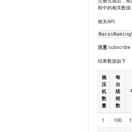
注册完成后，模
程中的相关数据
相关API
NacosNaming
注意
subscr
结果数据如下
施
每
压
台
机
线
数
程
量
数
1
100
1