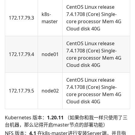
CentOS Linux release
k8s-
7.4.1708 (Core) Single-
172.17.79.3
master
core processor Mem 4G
Cloud disk 40G
CentOS Linux release
7.4.1708 (Core) Single-
172.17.79.4
node01
core processor Mem 4G
Cloud disk 40G
CentOS Linux release
7.4.1708 (Core) Single-
172.17.79.5
node02
core processor Mem 4G
Cloud disk 40G
Kubernetes 版本：
1.20.11
（如果你和我一样只使用了三
台机器，那么记得开启master节点的部署功能）
NFS 版本：
4.1
在k8s-master进行安装Server端，并且指