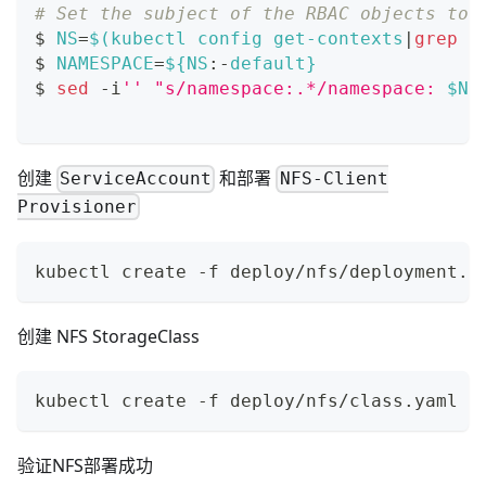
# Set the subject of the RBAC objects to 
$ 
NS
=
$(
kubectl config get-contexts
|
grep
 -
$ 
NAMESPACE
=
${NS
:-
default}
$ 
sed
 -i
''
"s/namespace:.*/namespace: 
$NA
创建
和部署
ServiceAccount
NFS-Client
Provisioner
kubectl create -f deploy/nfs/deployment.y
创建 NFS StorageClass
kubectl create -f deploy/nfs/class.yaml
验证NFS部署成功