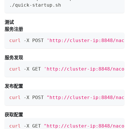
./quick-startup.sh
测试
服务注册
curl
 -X POST 
'http://cluster-ip:8848/naco
服务发现
curl
 -X GET 
'http://cluster-ip:8848/nacos
发布配置
curl
 -X POST 
"http://cluster-ip:8848/naco
获取配置
curl
 -X GET 
"http://cluster-ip:8848/nacos