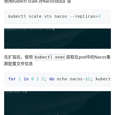
使用kubectl scale 对Nacos动态扩容
kubectl scale sts nacos --replicas
=
3
在扩容后，使用
获取在pod中的Nacos集
kubectl exec
群配置文件信息
for
i
in
0
1
2
;
do
echo
 nacos-
$i
;
 kubectl