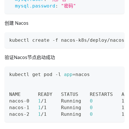
mysql.password
:
"密码"
创建 Nacos
kubectl create -f nacos-k8s/deploy/nacos/
验证Nacos节点启动成功
kubectl get pod -l 
app
=
nacos
NAME      READY   STATUS    RESTARTS   AG
nacos-0   
1
/1     Running   
0
          19
nacos-1   
1
/1     Running   
0
          19
nacos-2   
1
/1     Running   
0
          19