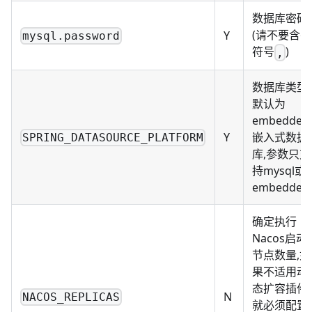
数据库密码
(请不要含有
Y
mysql.password
符号
)
,
数据库类型,
默认为
embedded
Y
嵌入式数据
SPRING_DATASOURCE_PLATFORM
库,参数只支
持mysql或
embedded
确定执行
Nacos启动
节点数量,如
果不适用动
态扩容插件,
N
NACOS_REPLICAS
就必须配置