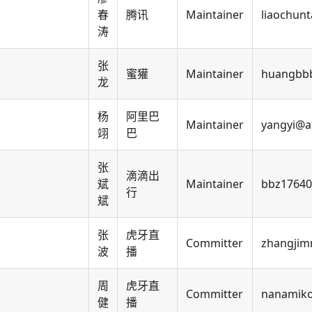
春
腾讯
Maintainer
liaochun
涛
张
蜜獾
Maintainer
huangbb
龙
杨
阿里巴
Maintainer
yangyi@a
翊
巴
张
滴滴出
斌
Maintainer
bbz1764
行
斌
张
虎牙直
Committer
zhangjim
波
播
周
虎牙直
Committer
nanamik
健
播