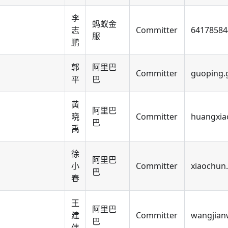
李
蚂蚁金
志
Committer
6417858
服
鹏
郭
阿里巴
Committer
guoping.
平
巴
黄
阿里巴
晓
Committer
huangxia
巴
禹
徐
阿里巴
小
Committer
xiaochun
巴
春
王
阿里巴
建
Committer
wangjian
巴
伟