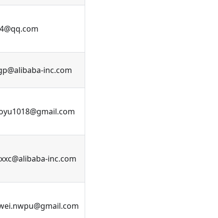
44@qq.com
gp@alibaba-inc.com
oyu1018@gmail.com
.xxc@alibaba-inc.com
wei.nwpu@gmail.com