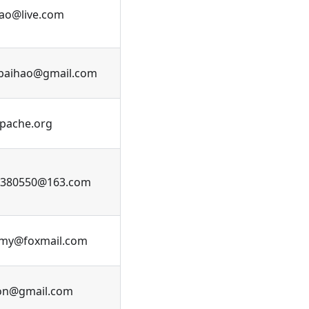
tao@live.com
baihao@gmail.com
pache.org
0380550@163.com
my@foxmail.com
on@gmail.com