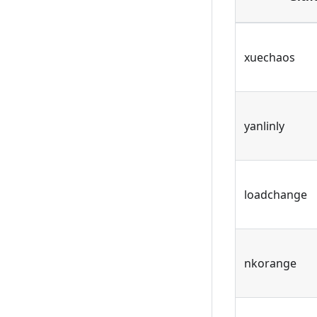
xuechaos
yanlinly
loadchange
nkorange