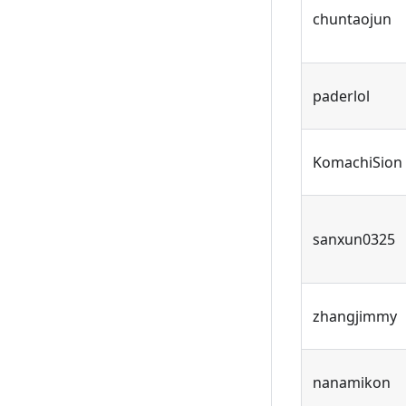
chuntaojun
paderlol
KomachiSion
sanxun0325
zhangjimmy
nanamikon