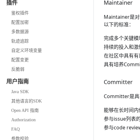
Maintainer
插件
鉴权插件
Maintaine
配置加密
以下的标准：
多数据源
完成多个关键模
轨迹追踪
持续的投入和激
自定义环境变量
在社区中具有有
配置变更
具有培养Commit
反脆弱
Committer
用户指南
Java SDK
Committe
其他语言的SDK
能够在长时间内做
Open API 指南
参与issue列表
Authorization
参与code revi
FAQ
参数校验