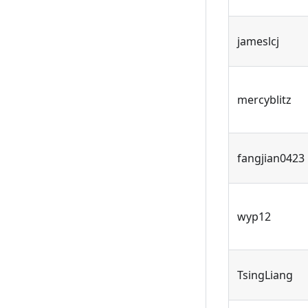
jameslcj
mercyblitz
fangjian0423
wyp12
TsingLiang