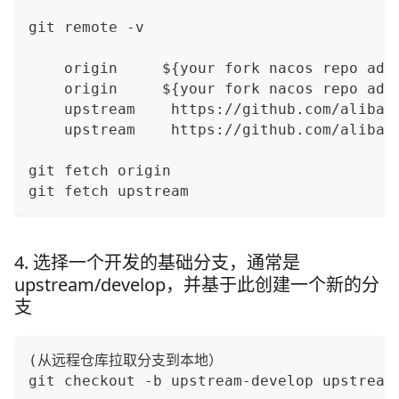
git remote -v 
    origin     ${your fork nacos repo add
    origin     ${your fork nacos repo add
    upstream    https://github.com/alibab
    upstream    https://github.com/alibab
git fetch origin
git fetch upstream
4. 选择一个开发的基础分支，通常是
upstream/develop，并基于此创建一个新的分
支
(从远程仓库拉取分支到本地）
git checkout -b upstream-develop upstream