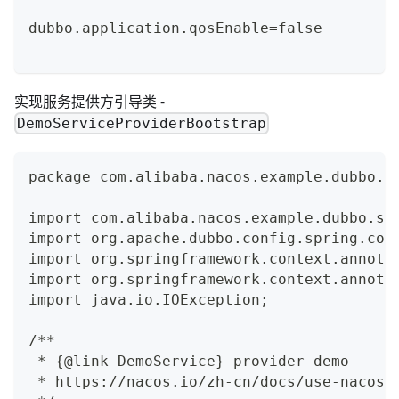
dubbo.application.qosEnable=false
实现服务提供方引导类 -
DemoServiceProviderBootstrap
package com.alibaba.nacos.example.dubbo.p
import com.alibaba.nacos.example.dubbo.se
import org.apache.dubbo.config.spring.con
import org.springframework.context.annota
import org.springframework.context.annota
import java.io.IOException;
/**
 * {@link DemoService} provider demo
 * https://nacos.io/zh-cn/docs/use-nacos-