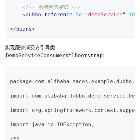
<!-- 引用服务接口 -->
<
dubbo:
reference
id
=
"
demoService
"
int
</
beans
>
实现服务消费方引导类 -
DemoServiceConsumerXmlBootstrap
package com.alibaba.nacos.example.dubbo.c
import com.alibaba.dubbo.demo.service.Dem
import org.springframework.context.suppor
import java.io.IOException;
/**