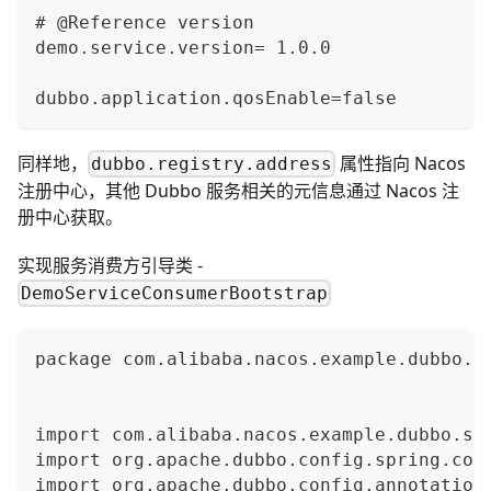
# @Reference version
demo.service.version= 1.0.0
dubbo.application.qosEnable=false
同样地，
属性指向 Nacos
dubbo.registry.address
注册中心，其他 Dubbo 服务相关的元信息通过 Nacos 注
册中心获取。
实现服务消费方引导类 -
DemoServiceConsumerBootstrap
package com.alibaba.nacos.example.dubbo.c
import com.alibaba.nacos.example.dubbo.se
import org.apache.dubbo.config.spring.con
import org.apache.dubbo.config.annotation