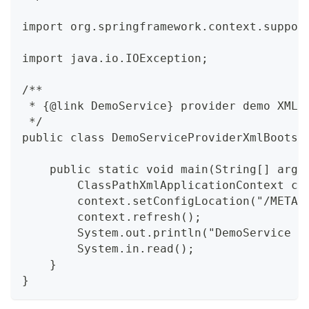
import org.springframework.context.suppor
import java.io.IOException;
/**
 * {@link DemoService} provider demo XML 
 */
public class DemoServiceProviderXmlBootst
    public static void main(String[] args
        ClassPathXmlApplicationContext co
        context.setConfigLocation("/META-
        context.refresh();
        System.out.println("DemoService p
        System.in.read();
    }
}