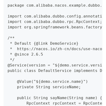
package com.alibaba.nacos.example.dubbo.s
import com.alibaba.dubbo.config.annotatio
import com.alibaba.dubbo.rpc.RpcContext;
import org.springframework.beans.factory.
/**
 * Default {@link DemoService}
 *  https://nacos.io/zh-cn/docs/use-nacos
 * @since 2.6.5
 */
@Service(version = "${demo.service.versio
public class DefaultService implements De
    @Value("${demo.service.name}")
    private String serviceName;
    public String sayName(String name) {
        RpcContext rpcContext = RpcContex