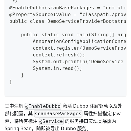
 */
@EnableDubbo(scanBasePackages = "com.alib
@PropertySource(value = "classpath:/provi
public class DemoServiceProviderBootstrap
    public static void main(String[] args
        AnnotationConfigApplicationContex
        context.register(DemoServiceProvi
        context.refresh();
        System.out.println("DemoService p
        System.in.read();
    }
}
其中注解
激活 Dubbo 注解驱动以及外
@EnableDubbo
部化配置，其
属性扫描指定 Java
scanBasePackages
包，将所有标注
的服务接口实现类暴露为
@Service
Spring Bean，随即被导出 Dubbo 服务。