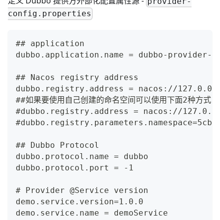
定义 Dubbo 提供方外部化配置属性源 -
provider-
config.properties
## application
dubbo.application.name = dubbo-provider-d
## Nacos registry address
dubbo.registry.address = nacos://127.0.0.
##如果要使用自己创建的命名空间可以使用下面2种方式
#dubbo.registry.address = nacos://127.0.0
#dubbo.registry.parameters.namespace=5cbb
## Dubbo Protocol
dubbo.protocol.name = dubbo
dubbo.protocol.port = -1
# Provider @Service version
demo.service.version=1.0.0
demo.service.name = demoService