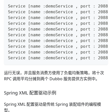
Service [name :demoService , port : 20880
Service [name :demoService , port : 20880
Service [name :demoService , port : 20880
Service [name :demoService , port : 20880
Service [name :demoService , port : 20880
Service [name :demoService , port : 20880
Service [name :demoService , port : 20880
Service [name :demoService , port : 20880
Service [name :demoService , port : 20880
Service [name :demoService , port : 20880
运行无误，并且服务消费方使用了负载均衡策略，将十次
RPC 调用平均分摊到两个 Dubbo 服务提供方实例中。
Spring XML 配置驱动示例
Spring XML 配置驱动是传统 Spring 装配组件的编程模
型。