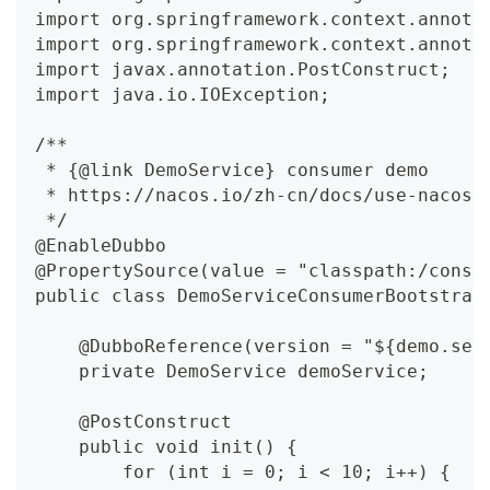
import org.springframework.context.annota
import org.springframework.context.annota
import javax.annotation.PostConstruct;
import java.io.IOException;
/**
 * {@link DemoService} consumer demo
 * https://nacos.io/zh-cn/docs/use-nacos-
 */
@EnableDubbo
@PropertySource(value = "classpath:/consu
public class DemoServiceConsumerBootstrap
    @DubboReference(version = "${demo.ser
    private DemoService demoService;
    @PostConstruct
    public void init() {
        for (int i = 0; i < 10; i++) {