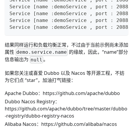
Service [name :demoService , port : 20880
Service [name :demoService , port : 20880
Service [name :demoService , port : 20880
Service [name :demoService , port : 20880
结果同样运行和负载均衡正常，不过由于当前示例尚未添加
属性
的缘故，因此，“name”部分
demo.service.name
信息输出为
。
null
如果您关注或喜爱 Dubbo 以及 Nacos 等开源工程，不妨
为它们点 “star”，加油打气链接：
Apache Dubbo：
https://github.com/apache/dubbo
Dubbo Nacos Registry：
https://github.com/apache/dubbo/tree/master/dubbo
-registry/dubbo-registry-nacos
Alibaba Nacos：
https://github.com/alibaba/nacos