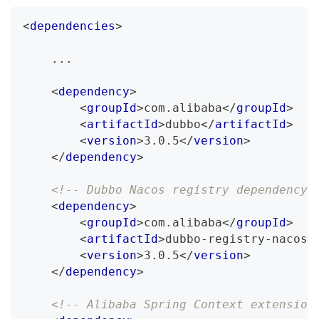
<
dependencies
>
    ...
<
dependency
>
<
groupId
>
com.alibaba
</
groupId
>
<
artifactId
>
dubbo
</
artifactId
>
<
version
>
3.0.5
</
version
>
</
dependency
>
<!-- Dubbo Nacos registry dependency 
<
dependency
>
<
groupId
>
com.alibaba
</
groupId
>
<
artifactId
>
dubbo-registry-nacos
<
<
version
>
3.0.5
</
version
>
</
dependency
>
<!-- Alibaba Spring Context extension