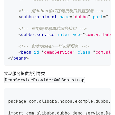
<!-- 用dubbo协议在随机端口暴露服务 -->
<
dubbo:
protocol
name
=
"
dubbo
"
port
=
"
-1
<!-- 声明需要暴露的服务接口 -->
<
dubbo:
service
interface
=
"
com.alibaba
<!-- 和本地bean一样实现服务 -->
<
bean
id
=
"
demoService
"
class
=
"
com.ali
</
beans
>
实现服务提供方引导类 -
DemoServiceProviderXmlBootstrap
package com.alibaba.nacos.example.dubbo.p
import com.alibaba.dubbo.demo.service.Dem