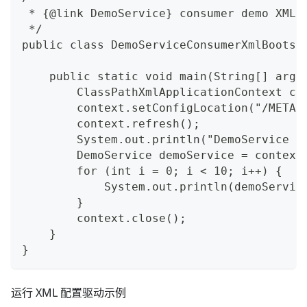
 * {@link DemoService} consumer demo XML 
 */
public class DemoServiceConsumerXmlBootst
    public static void main(String[] args
        ClassPathXmlApplicationContext co
        context.setConfigLocation("/META-
        context.refresh();
        System.out.println("DemoService c
        DemoService demoService = context
        for (int i = 0; i < 10; i++) {
            System.out.println(demoServic
        }
        context.close();
    }
}
运行 XML 配置驱动示例