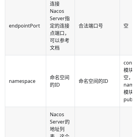
连接
Nacos
Server指
endpointPort
定的连接
合法端口号
空
点端口，
可以参考
文档
confi
模块
命名空间
空，
namespace
命名空间的ID
的ID
nami
模块
publi
Nacos
Server的
地址列
表，这个