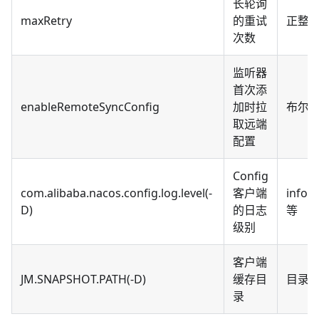
长轮询
maxRetry
的重试
正整
次数
监听器
首次添
enableRemoteSyncConfig
加时拉
布尔
取远端
配置
Config
com.alibaba.nacos.config.log.level(-
客户端
info,e
D)
的日志
等
级别
客户端
JM.SNAPSHOT.PATH(-D)
缓存目
目录
录