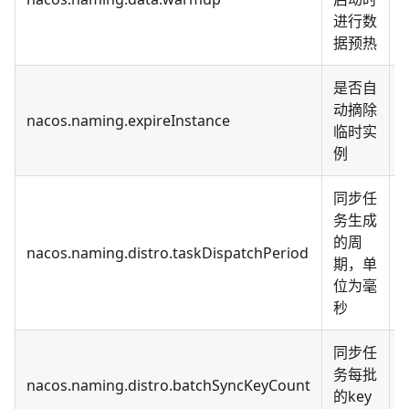
进行数
据预热
是否自
动摘除
nacos.naming.expireInstance
t
临时实
例
同步任
务生成
的周
nacos.naming.distro.taskDispatchPeriod
期，单
位为毫
秒
同步任
务每批
nacos.naming.distro.batchSyncKeyCount
的key