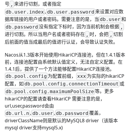
号
来进行切割，或者指定
,
,
来设置对应数
db.user.index
db.user.password
据库链接的用户或者密码。需要注意的是，当
和
db.user
没有指定下标时，因为当前机制会根据
db.password
,
进行切割。所以当用户名或者密码存在
时，会把
切割
,
,
后前面的值当成最后的值进行认证，会导致认证失败。
Nacos从1.3版本开始使用HikariCP连接池，但在1.4.1版本
前，连接池配置由系统默认值定义，无法自定义配置。在
1.4.1后，提供了一个方法能够配置HikariCP连接池。
为配置前缀，
为实际的hikariCP
db.pool.config
xxx
配置，如
或
db.pool.config.connectionTimeout
等。更多
db.pool.config.maximumPoolSize
hikariCP的配置请查看
HikariCP
需要注意的是，
url,user,password会由
,
,
覆盖，
db.url.n
db.user
db.password
driverClassName则是默认的MySQL8 driver（该版本
mysql driver支持mysql5.x)