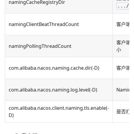
namingCacheRegistryDir
.../n
namingClientBeatThreadCount
客户端
客户端
namingPollingThreadCount
小
com.alibaba.nacos.naming.cache.dir(-D)
客户端
com.alibaba.nacos.naming.log.level(-D)
Nami
com.alibaba.nacos.client.naming.tls.enable(-
是否打开
D)