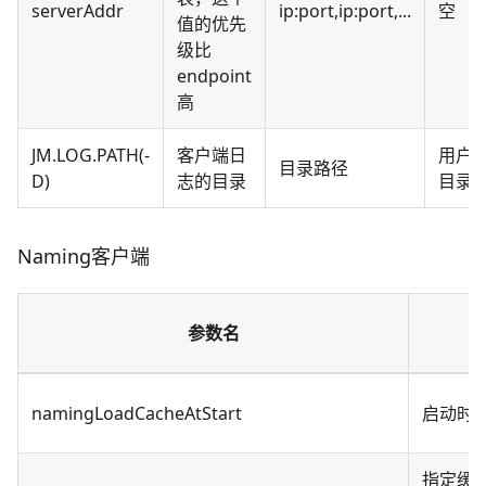
serverAddr
ip:port,ip:port,...
空
值的优先
级比
endpoint
高
JM.LOG.PATH(-
客户端日
用户
目录路径
D)
志的目录
目录
Naming客户端
参数名
namingLoadCacheAtStart
启动时
指定缓