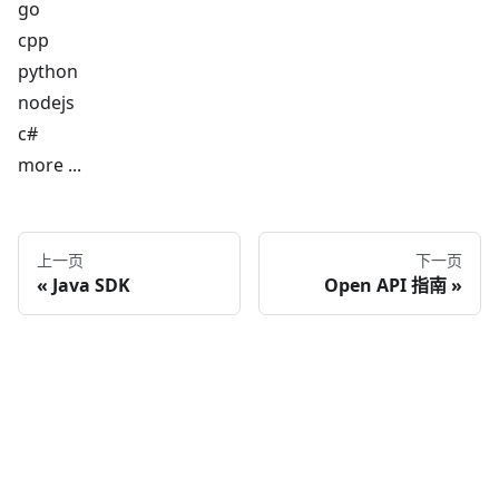
go
cpp
python
nodejs
c#
more ...
上一页
下一页
Java SDK
Open API 指南