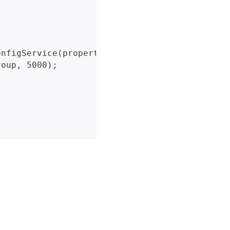
onfigService(properties);
roup, 5000);