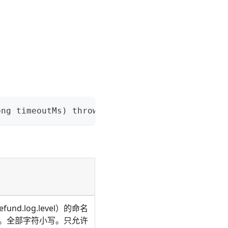
ong timeoutMs) throws NacosException
efund.log.level）的命名
义。全部字符小写。只允许