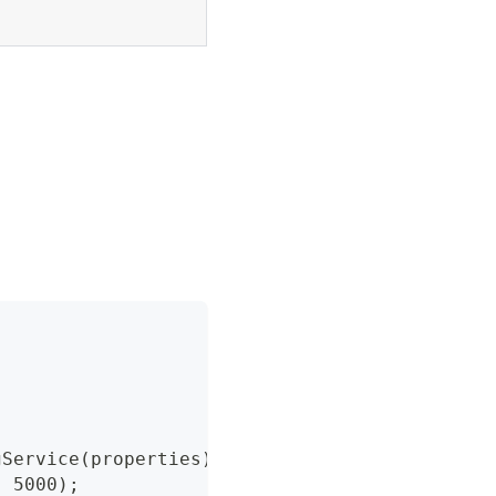
gService(properties);
, 5000);