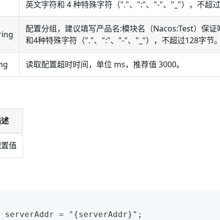
英文字符和 4 种特殊字符（"."、":"、"-"、"
_
"），不超过 
配置分组，建议填写产品名:模块名（Nacos:Test）
ring
和4种特殊字符（"."、":"、"-"、"
_
"），不超过128字节
ng
读取配置超时时间，单位 ms，推荐值 3000。
描述
配置值
 serverAddr = "{serverAddr}";