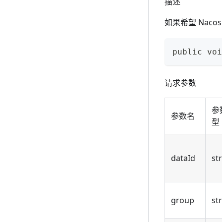
描述
如果希望 Nac
public voi
请求参数
参
参数名
型
dataId
st
group
st