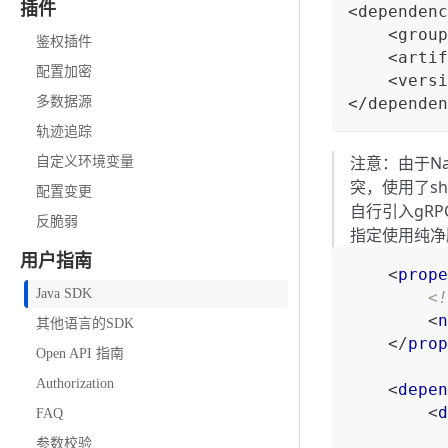
插件
<dependenc
    <group
鉴权插件
    <artif
配置加密
    <versi
多数据源
</dependen
轨迹追踪
注意：由于Na
自定义环境变量
突，使用了sha
配置变更
自行引入gRPC
反脆弱
指定使用纯净
用户指南
<
prope
Java SDK
<
<
n
其他语言的SDK
</
prop
Open API 指南
Authorization
<
depen
<
d
FAQ
参数校验