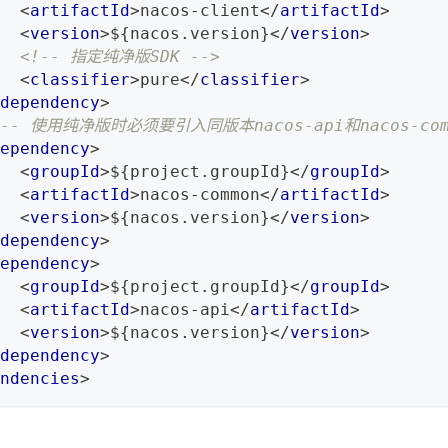
<
artifactId
>
nacos-client
</
artifactId
>
<
version
>
${nacos.version}
</
version
>
<!-- 指定纯净版SDK -->
<
classifier
>
pure
</
classifier
>
dependency
>
!-- 使用纯净版时必须要引入同版本nacos-api和nacos-
ependency
>
<
groupId
>
${project.groupId}
</
groupId
>
<
artifactId
>
nacos-common
</
artifactId
>
<
version
>
${nacos.version}
</
version
>
dependency
>
ependency
>
<
groupId
>
${project.groupId}
</
groupId
>
<
artifactId
>
nacos-api
</
artifactId
>
<
version
>
${nacos.version}
</
version
>
dependency
>
ndencies
>