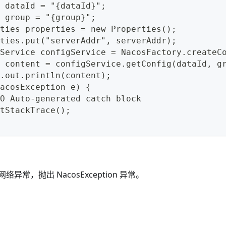
 dataId = "{dataId}";
 group = "{group}";
ties properties = new Properties();
ties.put("serverAddr", serverAddr);
Service configService = NacosFactory.createC
 content = configService.getConfig(dataId, g
.out.println(content);
acosException e) {
O Auto-generated catch block
tStackTrace();
异常，抛出 NacosException 异常。