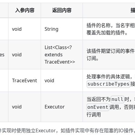
入参内容
返回内容
插件的名称，当名字相
void
String
覆盖先加载的插件。
List<Class<?
该插件期望订阅的事件
es
void
extends
订阅。
TraceEvent>>
处理事件的具体逻辑，
TraceEvent
void
subscribeTypes
当返回不为
时，
null
void
Executor
调用，否则
onEvent
行调用
件实现时使用独立Executor，如插件实现中有存在阻塞的IO操