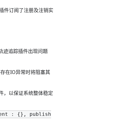
o插件订阅了注册及注销实
当轨迹追踪插件出现问题
当存在IO异常时将阻塞其
件，以保证系统整体稳定
ent : {}, publish