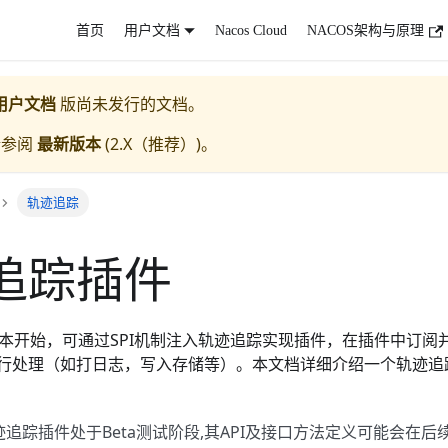
首页
用户文档
Nacos Cloud
NACOS架构与原理
用户文档
版尚未发行的文档。
请参阅
最新版本
(
2.X（推荐）
)。
轨迹追踪
追踪插件
.0版本开始，可通过
SPI
机制注入轨迹追踪实现插件，在插件中订阅
行处理（如打日志，写入存储等）。本文档详细介绍一个轨迹追
轨迹追踪插件处于Beta测试阶段,其API及接口方法定义可能会在