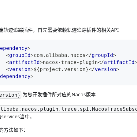
务端轨迹追踪插件，首先需要依赖轨迹追踪插件的相关API
ependency
>
<
groupId
>
com.alibaba.nacos
</
groupId
>
<
artifactId
>
nacos-trace-plugin
</
artifactId
<
version
>
${project.version}
</
version
>
dependency
>
为您开发插件所对应的Nacos版本
ersion}
alibaba.nacos.plugin.trace.spi.NacosTraceSubs
ervices当中。
的方法如下：