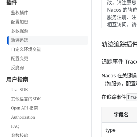
改，请注意您
插件
Nacos 
鉴权插件
服务注册、注
配置加密
相互访问，请
多数据源
轨迹追踪
轨迹追踪插
自定义环境变量
配置变更
追踪事件 Trace
反脆弱
Nacos 在
用户指南
（如服务，配置
Java SDK
在追踪事件
Tra
其他语言的SDK
Open API 指南
字段名
Authorization
FAQ
type
参数校验