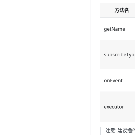
方法名
getName
subscribeTyp
onEvent
executor
注意: 建议插