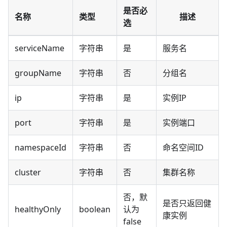
是否必
名称
类型
描述
选
serviceName
字符串
是
服务名
groupName
字符串
否
分组名
ip
字符串
是
实例IP
port
字符串
是
实例端口
namespaceId
字符串
否
命名空间ID
cluster
字符串
否
集群名称
否，默
是否只返回健
healthyOnly
boolean
认为
康实例
false