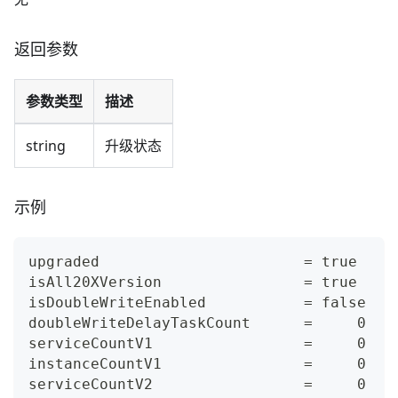
返回参数
参数类型
描述
string
升级状态
示例
upgraded                       = true
isAll20XVersion                = true
isDoubleWriteEnabled           = false
doubleWriteDelayTaskCount      =     0
serviceCountV1                 =     0
instanceCountV1                =     0
serviceCountV2                 =     0