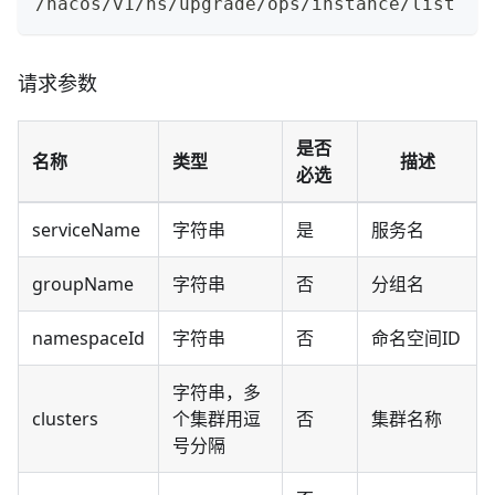
/nacos/v1/ns/upgrade/ops/instance/list
请求参数
是否
名称
类型
描述
必选
serviceName
字符串
是
服务名
groupName
字符串
否
分组名
namespaceId
字符串
否
命名空间ID
字符串，多
clusters
个集群用逗
否
集群名称
号分隔