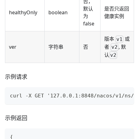
否，
默认
是否只返回
healthyOnly
boolean
为
健康实例
false
版本
或
v1
者
, 默
ver
字符串
否
v2
认
v2
示例请求
curl -X GET '127.0.0.1:8848/nacos/v1/ns/u
示例返回
{