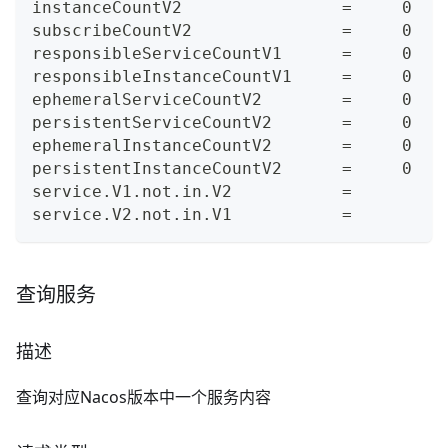
instanceCountV2                =     0
subscribeCountV2               =     0
responsibleServiceCountV1      =     0
responsibleInstanceCountV1     =     0
ephemeralServiceCountV2        =     0
persistentServiceCountV2       =     0
ephemeralInstanceCountV2       =     0
persistentInstanceCountV2      =     0
service.V1.not.in.V2           =
service.V2.not.in.V1           =
查询服务
描述
查询对应Nacos版本中一个服务内容