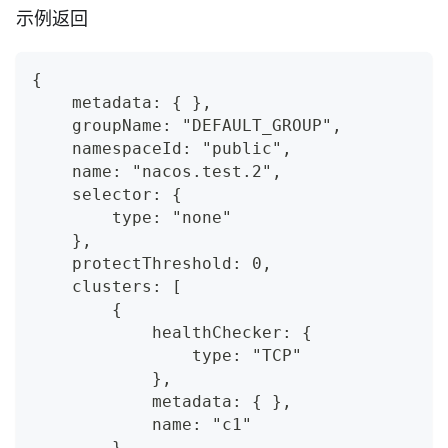
示例返回
{
    metadata: { },
    groupName: "DEFAULT_GROUP",
    namespaceId: "public",
    name: "nacos.test.2",
    selector: {
        type: "none"
    },
    protectThreshold: 0,
    clusters: [
        {
            healthChecker: {
                type: "TCP"
            },
            metadata: { },
            name: "c1"
        }