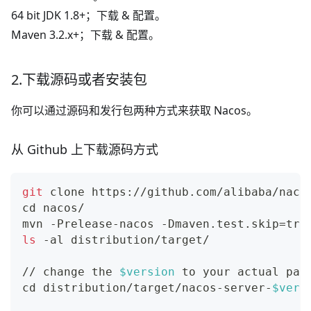
64 bit JDK 1.8+；
下载
&
配置
。
Maven 3.2.x+；
下载
&
配置
。
2.下载源码或者安装包
你可以通过源码和发行包两种方式来获取 Nacos。
从 Github 上下载源码方式
git
 clone https://github.com/alibaba/naco
cd
 nacos/
mvn -Prelease-nacos -Dmaven.test.skip
=
tru
ls
 -al distribution/target/
// change the 
$version
 to your actual pat
cd
 distribution/target/nacos-server-
$vers