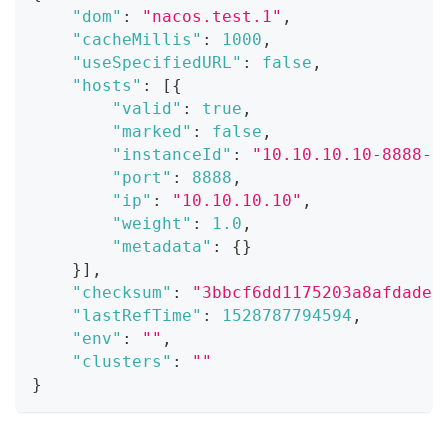
"dom"
:
"nacos.test.1"
,
"cacheMillis"
:
1000
,
"useSpecifiedURL"
:
false
,
"hosts"
:
[
{
"valid"
:
true
,
"marked"
:
false
,
"instanceId"
:
"10.10.10.10-8888-D
"port"
:
8888
,
"ip"
:
"10.10.10.10"
,
"weight"
:
1.0
,
"metadata"
:
{
}
}
]
,
"checksum"
:
"3bbcf6dd1175203a8afdade0
"lastRefTime"
:
1528787794594
,
"env"
:
""
,
"clusters"
:
""
}