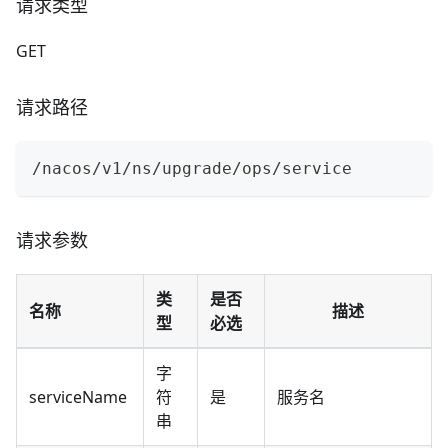
请求类型
GET
请求路径
/nacos/v1/ns/upgrade/ops/service
请求参数
类
是否
名称
描述
型
必选
字
serviceName
符
是
服务名
串