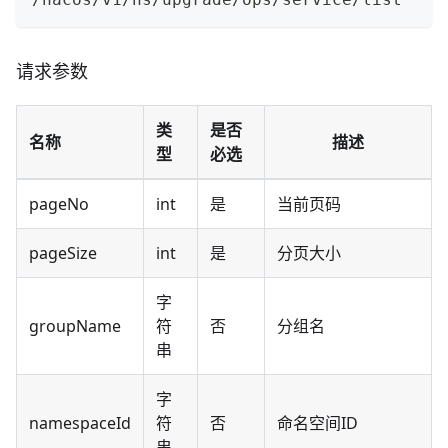
请求参数
类
是否
名称
描述
型
必选
pageNo
int
是
当前页码
pageSize
int
是
分页大小
字
groupName
符
否
分组名
串
字
namespaceId
符
否
命名空间ID
串