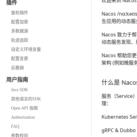
欢迎来到 Naco
插件
鉴权插件
Nacos /nɑ:k
生应用的动态服
配置加密
多数据源
Nacos 致力
轨迹追踪
动态服务发现、
自定义环境变量
Nacos 帮助
配置变更
架构 (例如微服
反脆弱
用户指南
什么是 Naco
Java SDK
服务（Servic
其他语言的SDK
理：
Open API 指南
Kubernetes Ser
Authorization
FAQ
gRPC
&
Dubbo 
参数校验