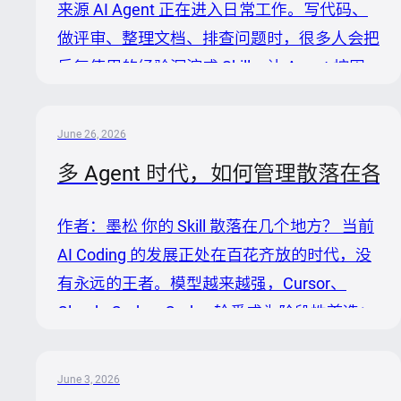
来源 AI Agent 正在进入日常工作。写代码、
做评审、整理文档、排查问题时，很多人会把
反复使用的经验沉淀成 Skill，让 Agent 按固
定规则执行。 以文档格式 Skill 为例。技术方
案、接口文档、故障复盘不是只给自己看的文
June 26, 2026
档，通常要在研发、测试、产品、项目成员之
多 Agent 时代，如何管理散落在各处的 
间流转和评审。团队会希望标题层级、参数表
字段、风险说明、评审清单保持一致，于是你
作者：墨松 你的 Skill 散落在几个地方？ 当前
先把这套规则写成一份 Markdown Skill，在
AI Coding 的发展正处在百花齐放的时代，没
Codex 里跑通。 很快，这份 Skill 就不只服务
有永远的王者。模型越来越强，Cursor、
于一个人：同事要在 Claude Code 里生成同
Claude Code、Codex 轮番成为阶段性首选；
样格式的接口文档，项目成...
再加上额度限制、响应延迟等现实问题，开发
者早就习惯了“鸡蛋不放在一个篮子里”。 除了
June 3, 2026
编程工具，各种通用 Agent 也在不断涌现，