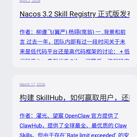
April 2, 2026
回滚？不同团队的资产怎么隔离？权限怎么控
Nacos 3.2 Skill Registry
制？ 这些问题，社区平台不需要回答，但企
业必须回答。 企业的 AI 资产——Prompt、
作者：柳遵飞(翼严) 杨翊(席翁) 一 .背景和前
Skill、私有 API 对接逻辑——散落各处，版本
言 过去一年，团队内部有过一段时间关于未
混乱，缺乏统一管理。代码有 Git，包有
来是低代码平台还是高代码框架的讨论： + 低
npm，容器有镜像仓库，企业的 AI 资产同样
代码平台：典型代表 Dify，门槛低、流程确定
需要一个自主可控的注册中心。 今天...
性高，但灵活性受限 + 高代码框架：核心是
ReAct结构，LLM+Prompt+Tool，由模型自主
March 17, 2026
决策，特点是灵活度强、能充分利用 AI 泛化
构建 SkillHub，如何赢取用户，还
推理能力，但幻觉问题更突出，Prompt 调试
成本很高 不久之后, Anthropic推出Skill， 成为
作者：濯光、望宸 OpenClaw 官方提供了
这两者之间的关键平衡点：在保留灵活度的同
ClawHub，提供了全球最全、最优质的 Claw
时，通过能力封装与边界约束，提升 Agent
Skills。但由于存在`Rate limit exceeded` 的安