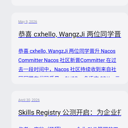
是脚本、配置、模板和文档；现在，越来越多
可复用经验会被沉淀成 Skill。一个 Skill 通常
包含触发场景、执行步骤、工具调用方式、输
May 9, 2026
出格式、确认规则和任务边界。它不只是提示
恭喜 cxhello, WangzJi 两位同学晋升 
词，而是一个 Agent 能否稳定完成某类工作
的关键资产。 在 Nacos 3.2 中，Nacos 上线
恭喜 cxhello, WangzJi 两位同学晋升 Nacos
了 Skill Registry 能力，用于帮助企业构建私
Committer Nacos 社区新晋Committer 在过
有化 SkillHub。这个方向很自然：企业内部有
去一段时间中，Nacos 社区持续收到来自社
大量专属流程、工具链、知识库和安全边界，
区同学在代码质量、CI/CD、多语言 SDK、云
Ski...
原生生态、插件化体系、AI 生态集成以及多
数据源架构等方向的贡献。 蔡晓慧同学近 10
April 30, 2026
个月持续参与 Nacos 社区建设，主要围绕代
Skills Registry 公测开启：为企业
码质量体系化治理、CI/CD 流水线优化与自动
化运维、多语言 SDK 与云原生生态建设，以