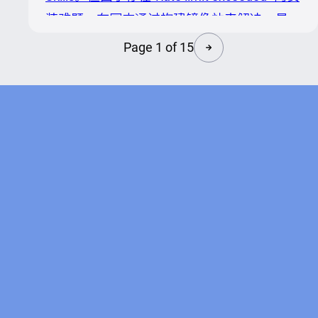
在特定任务上的确定性与可复用性，收到用户
装难题，在国内通过构建镜像站来解决，是一
企业广泛应用，而年前Ope...
个技术上可行的方案。但是也面临着争议。
Page 1 of 15
一、四大争议 不稳定：服务可用性无法保障
ClawHub 频繁出现 `Rate limit exceeded`，国
内用户安装 Skill 时体验极差。这不是
ClawHub 不努力，而是一个由个人开发者运
营的社区平台，天然难以承受全球级别的流量
冲击。OpenClaw 在两周内从零飙升到 17 万
星标，ClawHub 的基础设施没能跟...