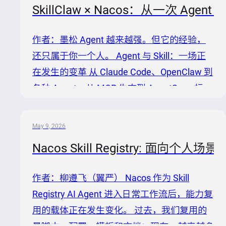
SkillClaw × Nacos：从一次 Agen
每出一个新的，总有人第一时间去尝鲜。 如
今，同时使用多个 AI Agent 干活，一边试用
作者：墨松 Agent 越来越强。但它的经验，
刚冒出来的新工具，一边防着正在用的突然掉
还只属于你一个人。 Agent 与 Skill：一场正
链子，已经成为这个时代的开发新常态。 然
在发生的变革 从 Claude Code、OpenClaw 到
而，工具可以无缝切换，Skill 却无法自动跟
各种 Agent，从 MCP 生态到 AgentSpec 标
随。在 Codex 中更新过的 Sk...
准，AI Agent 正在以前所未有的速度进入日
常工作。它们已经能写代码、排障、读文档、
May 9, 2026
执行命令——但这只是第一步。 真正让 Agent
Nacos Skill Registry: 面向个人场
能力产生差异化的，是 Skill。一个编程 Agent
是否注入项目规范 Skill，产出质量天差地别；
作者：柳遵飞（翼严） Nacos 作为 Skill
一个加载了排障 SOP Skill 的运维 Agent，不
Registry AI Agent 进入日常工作流后，能力复
再需要从零推理——答案已经在 Skill 里了。
用的载体正在发生变化。 过去，我们复用的
Skill 正成...