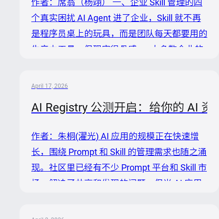
作者：席翁（杨翊） 一、企业 Skill 管理的四
及大量服务端核心功能与安全修复进行贡献。
个真实困扰 AI Agent 进了企业，Skill 就不再
王健同学近 5 个月持续参与 Nacos 社区建
是程序员桌上的玩具，而是团队每天都要用的
设，主要围绕插件化管理体系与 OIDC 认证插
生产力工具。但现实很骨感——大多数企业的
件...
Skill 管理，还停留在"谁写的谁管、用的时候
再找"的状态。 我们跟不少团队聊过，大家的
April 17, 2026
困扰出奇地一致，归结起来主要是这四个。
AI Registry 公测开启：给你的 
困扰一：自研的 Skill 散落在各处，团队复用
全靠"要" A 同事写了一个客服问答 Skill，功能
作者：朱桐(濯光) AI 应用的规模正在快速增
很不错。B 同事听说了也想用，只能私聊 A 要
长，围绕 Prompt 和 Skill 的管理需求也随之涌
代码包。A 发了个 ZIP，B 下载解压、改配
现。社区里已经有不少 Prompt 平台和 Skill 市
置、调环境，折腾半天才跑起来。 过了一个
场，解决了共享和发现的问题。但当 AI 应用
月，A 优化了一版，加了新功...
进入企业生产环境，需求就变了——版本谁来
管？发布谁来审批？线上出了问题能不能秒级