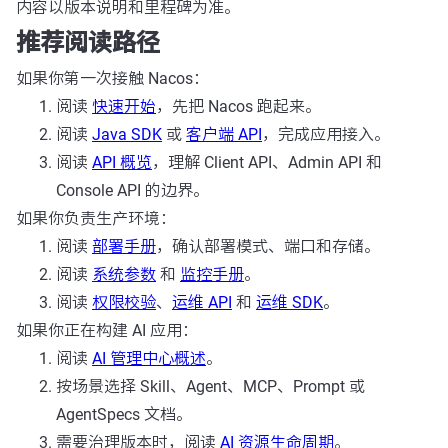
内容以版本说明和里程碑为准。
推荐阅读路径
如果你第一次接触 Nacos：
阅读
快速开始
，先把 Nacos 跑起来。
阅读
Java SDK
或
客户端 API
，完成应用接入。
阅读
API 概览
，理解 Client API、Admin API 和
Console API 的边界。
如果你负责生产环境：
阅读
部署手册
，确认部署模式、端口和存储。
阅读
系统参数
和
监控手册
。
阅读
权限校验
、
运维 API
和
运维 SDK
。
如果你正在构建 AI 应用：
阅读
AI 管理中心概述
。
按场景选择 Skill、Agent、MCP、Prompt 或
AgentSpecs 文档。
需要治理版本时，阅读
AI 资源生命周期
。