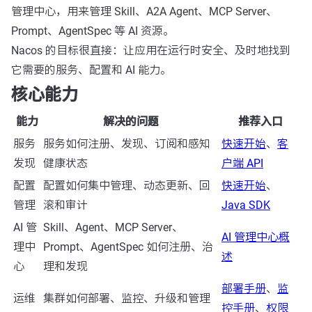
管理中心，用来管理 Skill、A2A Agent、MCP Server、
Prompt、AgentSpec 等 AI 资源。
Nacos 的目标很直接：让应用在运行时安全、及时地找到
它需要的服务、配置和 AI 能力。
核心能力
能力
解决的问题
推荐入口
服务
服务如何注册、发现、订阅和感知
快速开始
、
客
发现
健康状态
户端 API
配置
配置如何集中管理、动态更新、回
快速开始
、
管理
滚和审计
Java SDK
AI 管
Skill、Agent、MCP Server、
AI 管理中心概
理中
Prompt、AgentSpec 如何注册、治
述
心
理和发现
部署手册
、
监
运维
集群如何部署、监控、升级和管理
控手册
、
权限