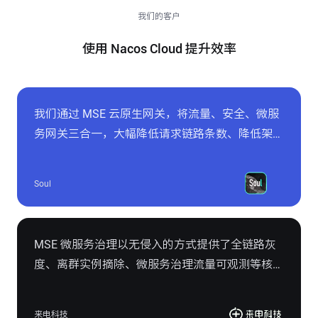
我们的客户
使用 Nacos Cloud 提升效率
我们通过 MSE 云原生网关，将流量、安全、微服
务网关三合一，大幅降低请求链路条数、降低架构
复杂度、运维和故障排查成本，例如降低整个链路
RT 峰值从 500ms 下降至峰值 50ms ，服务发布期
Soul
间 502 降为 0，499 平均降低 10% 等。
MSE 微服务治理以无侵入的方式提供了全链路灰
度、离群实例摘除、微服务治理流量可观测等核心
能力，以更经济的方式、更高效的路径帮助来电科
技在云上快速构建起完整微服务治理体系，有效提
来电科技