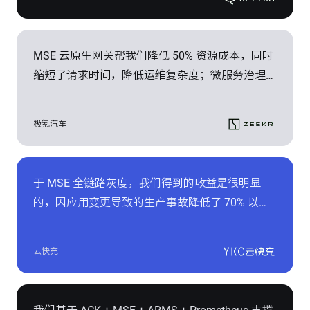
升线上稳定性，保证服务 99.95% 的可用性。
MSE 云原生网关帮我们降低 50% 资源成本，同时
缩短了请求时间，降低运维复杂度；微服务治理中
的全链路灰度方案实现“流量泳道”，做到快速拉起
隔离的开发环境，在提升研发效率的同时节省了一
极氪汽车
笔不菲的成本开销。
于 MSE 全链路灰度，我们得到的收益是很明显
的，因应用变更导致的生产事故降低了 70% 以
上，云快充接入的电桩数量完成了 20 万到 30 万
的增长过程中，平均需求迭代周期从 7 人日降低
云快充
到 4 人日，极大地促进了业务的快速迭代。