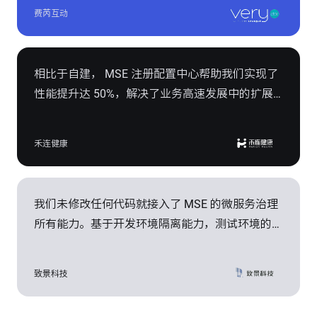
口的稳定及安全性，高效支撑每日 1 亿+粉丝交
费芮互动
互， 4 万+线下门店、每月 3000 万+笔的移动支付
需求。
相比于自建， MSE 注册配置中心帮助我们实现了
性能提升达 50%，解决了业务高速发展中的扩展
性问题，保障全国 200 多个城市、2000 多家医院
体验业务的稳定性超 99.99%。
禾连健康
我们未修改任何代码就接入了 MSE 的微服务治理
所有能力。基于开发环境隔离能力，测试环境的构
建时间由天计算降低到分钟级别，微服务的实施周
期缩短了 30%，加速构建纺织服装纵向一体化的
致景科技
数智化综合服务平台。