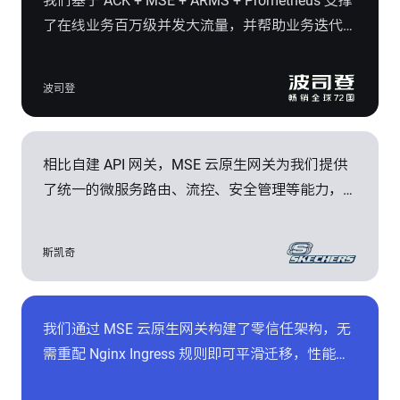
我们基于 ACK + MSE + ARMS + Prometheus 支撑
了在线业务百万级并发大流量，并帮助业务迭代效
率提升 2 倍，因应用变更导致的生产事故也降低
了 70%。
波司登
相比自建 API 网关，MSE 云原生网关为我们提供
了统一的微服务路由、流控、安全管理等能力，方
便内外部多系统间的集成，在开发运维效率、性
能、安全性上表现更加优异。
斯凯奇
我们通过 MSE 云原生网关构建了零信任架构，无
需重配 Nginx Ingress 规则即可平滑迁移，性能提
升 90%，响应时间下降 50% ，并大幅提升业务入