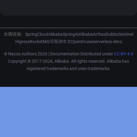
友情链接：
SpringCloudAlibaba
SpringAiAlibaba
Arthas
Dubbo
Sentinel
Higress
RocketMQ
可观测中文
OpenKruise
serverless-devs
© Nacos Authors 2026 | Documentation Distributed under
CC-BY-4.0
Copyright © 2017-2026, Alibaba. All rights reserved. Alibaba has
registered trademarks and uses trademarks.