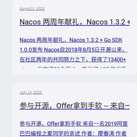
献！！！ nacossdkcsharp 0.5.0版本主要更新
August 5, 2020
内容 1. 修复开启认证时请求返回403 2. 配置
Nacos 两周年献礼，Nacos 1.3.2 + G
的failover方式从内存改成文件 3. 修复设置负
载均衡方式后不能正常返回可用服务地址 4.
Nacos 两周年献礼，Nacos 1.3.2 + Go SDK
修复不能刷新accesstoken 5. 支持Yaml和Ini
1.0.0发布 Nacos自2018年8月5日开源以来，
的配置解析器 6. 支持Naming的订阅和取消订
在社区两年的共同努力之下，获得了13400+
阅 ...
stars，发布了30个版本，吸引了 125 位优秀
贡献者，积累了上百家企业案例的成绩。在
Nacos开源两周年之际，社区同时发布Nacos
July 14, 2020
1.3.2版本和Go SDK 的1.0.0版本，为Nacos庆
参与开源，Offer拿到手软 -- 来
生。 Nacos 1.3.2 Nacos 1.3.2版本在1.3.1的
基础上，继续重构和优化内核功能，主要改进
参与开源，Offer拿到手软 来自一名2019阿里
如下： 1. 重构并统一 nacosclient 中http客户
巴巴编程之夏同学的亲述 作者：廖春涛 作者