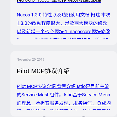
用指南。 什么是权限控制？ 在分布式服务调
用时，需要对未知的或者不受信任的请求来源
Nacos 1.3.0 特性以及功能使用文档 概述 本次
的请求进行识别和拒绝。权限控制一般分为两
1.3.0的改动程度很大，涉及两大模块的修改
个阶段：身份识别（Authentication）和权限
以及新增一个核心模块 1. nacoscore模块修改
识别（Authorization）。身份认证主要确定访
1. nacos集群节点成员寻址模式的统一管理 2.
问者的身份，权限识别则判断...
nacos内部事件机制 3. nacos一致性协议层 2.
nacosconfig模块修改 1. 新增内嵌分布式数据
November 20, 2019
存储组件 2. 内嵌存储与外置存储细分 3. 内嵌
Pilot MCP协议介绍
存储简单运维 3. nacosconsistency模块新增
1. 对于AP协议以及CP协议的统一抽象 系统参
Pilot MCP协议介绍 背景介绍 Istio是目前主流
数变化 新增 | core模块 |...
的Service Mesh组件。Istio基于Service Mesh
的理念，承担着服务发现、服务通信、负载均
衡、限流熔断、监控等等功能。让应用不用关