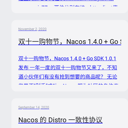
wangweizZZ。 两位分别在统一http client使
用，下沉auth模块，客户端的https功能，重
构部分服务端线程池和修复bug等内容中作出
November 2, 2020
许多贡献，并积极参与社区讨论。 Nacos社
双十一购物节，Nacos 1.4.0 + Go SD
区欢迎更多愿意参与共建的小伙伴加入，包括
但不限于： 源代码 文档 社区讨论 多语言实现
双十一购物节，Nacos 1.4.0 + Go SDK 1.0.1
周边生态产品结合 积极参与将可以获得
发布 一年一度的双十一购物节又来了，不知
Nacos社区赠送的精美小礼品～ 结尾 Nacos
道小伙伴们有没有抢到想要的商品呢？ 无论
致力于帮助您发现、配...
您是否“剁手”成功，Nacos都为社区的各位奉
上礼物庆祝双十一 `Nacos 1.4.0`和
`nacossdkgo 1.0.1`正式发布。 Nacos 1.4.0
September 14, 2020
这个版本主要变更为： 1. 重构了naming模块
Nacos 的 Distro 一致性协议
的distro协议，并且下沉到了nacoscore模