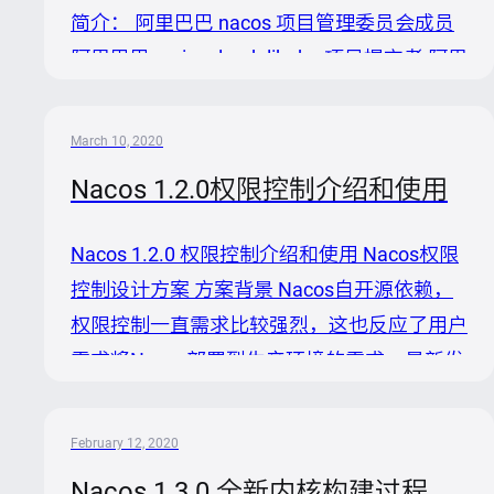
端的内容，增加拓展性和可读性 1. 回滚在...
简介： 阿里巴巴 nacos 项目管理委员会成员
阿里巴巴 springcloudalibaba 项目提交者 阿里
巴巴 nacosspringproject 项目维护者 阿里巴
巴 nacosspringbootproject 项目维护者
March 10, 2020
springcloud/springcloudsleuth 项目贡献者 阿
Nacos 1.2.0权限控制介绍和使用
里巴巴云原生日讲师 2019年第一季阿里巴巴
编程之夏学员 2018年中国大学生服务外包大
Nacos 1.2.0 权限控制介绍和使用 Nacos权限
赛三等奖（国家级） 2017年大学生创新创业
控制设计方案 方案背景 Nacos自开源依赖，
大赛校级立项 2017年杭...
权限控制一直需求比较强烈，这也反应了用户
需求将Nacos部署到生产环境的需求。最新发
布的Nacos 1.2.0版本已经支持了服务发现和
配置管理的权限控制，保障用户安全上生产。
February 12, 2020
本文主要介绍Nacos权限控制的设计方案和使
Nacos 1.3.0 全新内核构建过程