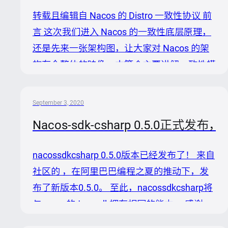
块。 1. 使用了jraft对旧的自实现raft协议进行
转载且编辑自 Nacos 的 Distro 一致性协议 前
了替换，提高性能和raft语义的准确性。 1. 对
言 这次我们进入 Nacos 的一致性底层原理，
nacos所使用的http客户端进行了完全...
还是先来一张架构图，让大家对 Nacos 的架
构有个整体的映像，本篇会主要讲解一致性模
块中的 `Distro` 协议。（本图参考的 Nacos 官
方图） 上篇留了两个知识点： ① 服务实例
September 3, 2020
注册到 Nacos 节点后，通过 UDP 方式推送到
Nacos-sdk-csharp 0.5.0正式
所有服务实例。让其他服务实例感知到服务列
表的变化。 ② 如何复制数据到其他节点：当
nacossdkcsharp 0.5.0版本已经发布了！ 来自
前 Nacos 节点开启 1s 的延迟任务，将数据同
社区的 ，在阿里巴巴编程之夏的推动下，发
步给其他 Nacos 节点。（分区一致性） 第
布了新版本0.5.0。 至此，nacossdkcsharp将
② 个知识点就是 Nacos 自研的 `Dis...
与nacos的Javasdk拥有相同的能力。 感谢
Aman，黄文清在此期间对nacos社区的贡