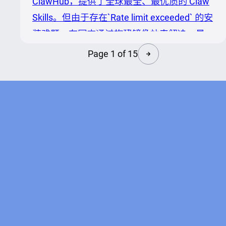
ClawHub，提供了全球最全、最优质的 Claw
时，通过能力封装与边界约束，提升 Agent
Skills。但由于存在`Rate limit exceeded` 的安
在特定任务上的确定性与可复用性，收到用户
装难题，在国内通过构建镜像站来解决，是一
企业广泛应用，而年前Ope...
个技术上可行的方案。但是也面临着争议。
Page 1 of 15
一、四大争议 不稳定：服务可用性无法保障
ClawHub 频繁出现 `Rate limit exceeded`，国
内用户安装 Skill 时体验极差。这不是
ClawHub 不努力，而是一个由个人开发者运
营的社区平台，天然难以承受全球级别的流量
冲击。OpenClaw 在两周内从零飙升到 17 万
星标，ClawHub 的基础设施没能跟...