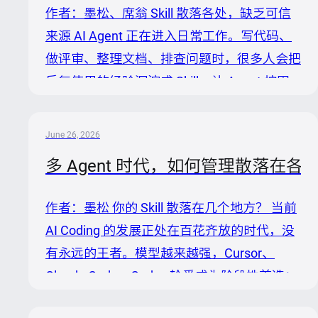
作者：墨松、席翁 Skill 散落各处，缺乏可信
来源 AI Agent 正在进入日常工作。写代码、
做评审、整理文档、排查问题时，很多人会把
反复使用的经验沉淀成 Skill，让 Agent 按固
定规则执行。 以文档格式 Skill 为例。技术方
案、接口文档、故障复盘不是只给自己看的文
June 26, 2026
档，通常要在研发、测试、产品、项目成员之
多 Agent 时代，如何管理散落在各处的 
间流转和评审。团队会希望标题层级、参数表
字段、风险说明、评审清单保持一致，于是你
作者：墨松 你的 Skill 散落在几个地方？ 当前
先把这套规则写成一份 Markdown Skill，在
AI Coding 的发展正处在百花齐放的时代，没
Codex 里跑通。 很快，这份 Skill 就不只服务
有永远的王者。模型越来越强，Cursor、
于一个人：同事要在 Claude Code 里生成同
Claude Code、Codex 轮番成为阶段性首选；
样格式的接口文档，项目成...
再加上额度限制、响应延迟等现实问题，开发