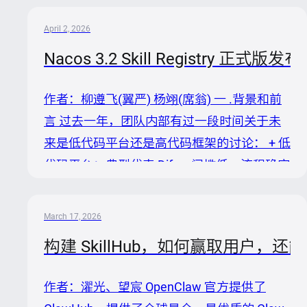
管？发布谁来审批？线上出了问题能不能秒级
April 2, 2026
回滚？不同团队的资产怎么隔离？权限怎么控
Nacos 3.2 Skill Registry
制？ 这些问题，社区平台不需要回答，但企
业必须回答。 企业的 AI 资产——Prompt、
作者：柳遵飞(翼严) 杨翊(席翁) 一 .背景和前
Skill、私有 API 对接逻辑——散落各处，版本
言 过去一年，团队内部有过一段时间关于未
混乱，缺乏统一管理。代码有 Git，包有
来是低代码平台还是高代码框架的讨论： + 低
npm，容器有镜像仓库，企业的 AI 资产同样
代码平台：典型代表 Dify，门槛低、流程确定
需要一个自主可控的注册中心。 今天...
性高，但灵活性受限 + 高代码框架：核心是
ReAct结构，LLM+Prompt+Tool，由模型自主
March 17, 2026
决策，特点是灵活度强、能充分利用 AI 泛化
构建 SkillHub，如何赢取用户，还
推理能力，但幻觉问题更突出，Prompt 调试
成本很高 不久之后, Anthropic推出Skill， 成为
作者：濯光、望宸 OpenClaw 官方提供了
这两者之间的关键平衡点：在保留灵活度的同