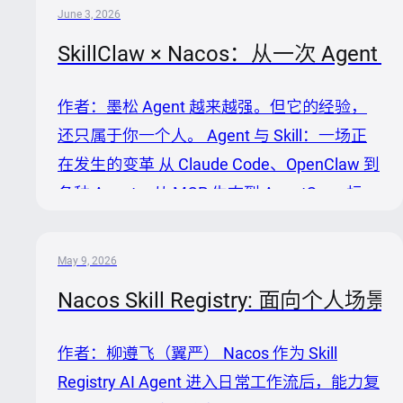
者早就习惯了“鸡蛋不放在一个篮子里”。 除了
June 3, 2026
编程工具，各种通用 Agent 也在不断涌现，
SkillClaw × Nacos：从一次 Agen
每出一个新的，总有人第一时间去尝鲜。 如
今，同时使用多个 AI Agent 干活，一边试用
作者：墨松 Agent 越来越强。但它的经验，
刚冒出来的新工具，一边防着正在用的突然掉
还只属于你一个人。 Agent 与 Skill：一场正
链子，已经成为这个时代的开发新常态。 然
在发生的变革 从 Claude Code、OpenClaw 到
而，工具可以无缝切换，Skill 却无法自动跟
各种 Agent，从 MCP 生态到 AgentSpec 标
随。在 Codex 中更新过的 Sk...
准，AI Agent 正在以前所未有的速度进入日
常工作。它们已经能写代码、排障、读文档、
May 9, 2026
执行命令——但这只是第一步。 真正让 Agent
Nacos Skill Registry: 面向个人场
能力产生差异化的，是 Skill。一个编程 Agent
是否注入项目规范 Skill，产出质量天差地别；
作者：柳遵飞（翼严） Nacos 作为 Skill
一个加载了排障 SOP Skill 的运维 Agent，不
Registry AI Agent 进入日常工作流后，能力复
再需要从零推理——答案已经在 Skill 里了。