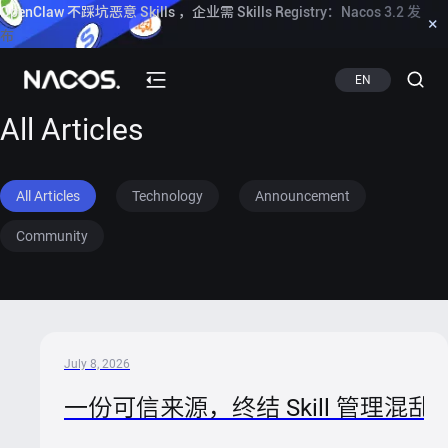
OpenClaw 不踩坑恶意 Skills ，企业需 Skills Registry：Nacos 3.2 发
×
布
Know more
EN
All Articles
All Articles
Technology
Announcement
Community
July 8, 2026
一份可信来源，终结 Skill 管理混乱：