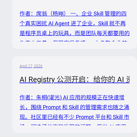
化运维、多语言 SDK 与云原生生态建设，以
作者：席翁（杨翊） 一、企业 Skill 管理的四
及大量服务端核心功能与安全修复进行贡献。
个真实困扰 AI Agent 进了企业，Skill 就不再
王健同学近 5 个月持续参与 Nacos 社区建
是程序员桌上的玩具，而是团队每天都要用的
设，主要围绕插件化管理体系与 OIDC 认证插
生产力工具。但现实很骨感——大多数企业的
件...
Skill 管理，还停留在"谁写的谁管、用的时候
再找"的状态。 我们跟不少团队聊过，大家的
April 17, 2026
困扰出奇地一致，归结起来主要是这四个。
AI Registry 公测开启：给你的 
困扰一：自研的 Skill 散落在各处，团队复用
全靠"要" A 同事写了一个客服问答 Skill，功能
作者：朱桐(濯光) AI 应用的规模正在快速增
很不错。B 同事听说了也想用，只能私聊 A 要
长，围绕 Prompt 和 Skill 的管理需求也随之涌
代码包。A 发了个 ZIP，B 下载解压、改配
现。社区里已经有不少 Prompt 平台和 Skill 市
置、调环境，折腾半天才跑起来。 过了一个
场，解决了共享和发现的问题。但当 AI 应用
月，A 优化了一版，加了新功...
进入企业生产环境，需求就变了——版本谁来