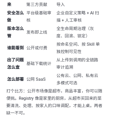
来
第三方贡献
导入
安全怎么
平台级基础审
企业自定义策略 + AI 扫
做
核
描 + 人工审核
版本怎么
全生命周期治理（灰
发布即上线
管
度、回滚、锁定）
按命名空间、按 Skill 单
谁能看到
公开或付费
独控制可见性
出了问题
从上传到调用的全链路
基础下载统计
怎么查
审计追溯
公有云、公网、私有云
怎么部署
公网 SaaS
多模式可选
打个比方：公开市场像是超市，商品丰富，你可以随
便挑。Registry 像是家里的厨房，从超市买回来的菜
要清洗、处理、按家人的口味调配，才能上桌。两者
缺一不可。