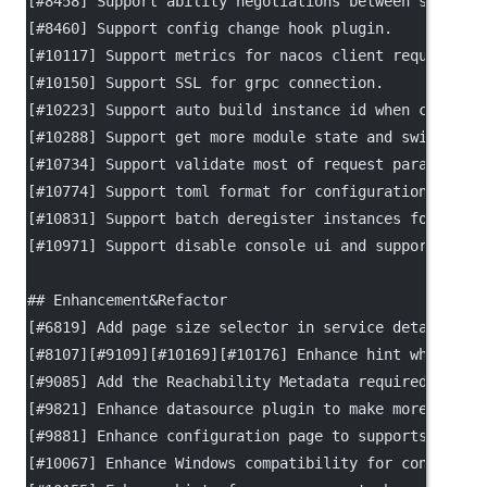
[
#8458
] Support ability negotiations between server 
[
#8460
] Support config change hook plugin.
[
#10117
] Support metrics for nacos client request se
[
#10150
] Support SSL for grpc connection.
[
#10223
] Support auto build instance id when client 
[
#10288
] Support get more module state and switches 
[
#10734
] Support validate most of request parameters
[
#10774
] Support toml format for configuration in co
[
#10831
] Support batch deregister instances for serv
[
#10971
] Support disable console ui and support add 
## Enhancement&Refactor
[
#6819
] Add page size selector in service details pa
[
#8107
][
#9109
][#10169][#10176] Enhance hint when con
[
#9085
] Add the Reachability Metadata required by na
[
#9821
] Enhance datasource plugin to make more datas
[
#9881
] Enhance configuration page to supports foldi
[
#10067
] Enhance Windows compatibility for configura