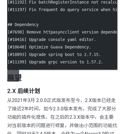
[
#11192
] Fix batchRegisterInstance not recalculate r
[
#11197
] Fix frequent do query service when hit prot
## Dependency
[
#7698
] Remove httpasyncclient version dependency ma
[
#10416
] Upgrade console yaml editor.
[
#10648
] Optimize Guava Dependency.
[
#10893
] Upgrade spring boot to 2.7.15.
[
#11199
] Upgrade grpc version to 1.57.2.
展望
2.X 后续计划
从2021年3月 2.0.0正式版发布至今，2.X版本已经走
了接近2年时间，如今2.3.0版本发布，完成了大部分
功能的插件化提炼，在之后的2.3.X版本中，会主要
对当前版本的问题进行修复，并做出小范围的功能优
化。同时对于2.4.0版本，会作为一个Nacos3.0的过