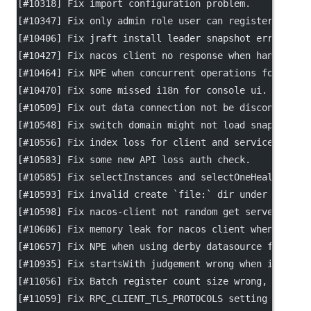
[
#10318
] Fix import configuration problem.
[
#10347
] Fix only admin role user can register servi
[
#10406
] Fix jraft install leader snapshot error aft
[
#10427
] Fix nacos client no response when handle se
[
#10464
] Fix NPE when concurrent operations for clie
[
#10470
] Fix some missed i18n for console ui.
[
#10509
] Fix out data connection not be disconnect p
[
#10548
] Fix switch domain might not load snapshot a
[
#10556
] Fix index loss for client and service in ex
[
#10583
] Fix some new API loss auth check.
[
#10585
] Fix selectInstances and selectOneHealthyIns
[
#10593
] Fix invalid create 
`file:`
 dir under 
`nacos
[
#10598
] Fix nacos-client not random get server addr
[
#10606
] Fix memory leak for nacos client when user 
[
#10657
] Fix NPE when using derby datasource for clu
[
#10935
] Fix startsWith judgement wrong when ignoreC
[
#11056
] Fix Batch register count size wrong, when b
[
#11059
] Fix RPC_CLIENT_TLS_PROTOCOLS setting error.