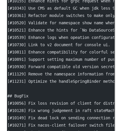
[
#10155
] Enhance hints for grpc request when request
[
#10343
] Use CMS as default GC when jdk less 9.
[
#10361
] Refactor module switches to make only load 
[
#10520
] Validate for namespace show name when creat
[
#10521
] Enhance the hints for 
`No DataSourceSet`
 er
[
#10539
] Enhance logs when opeation configuration fa
[
#10730
] Link to v2 document for console ui.
[
#10811
] Enhance compatibility for colorful service 
[
#10891
] Support setting maximum number of push retr
[
#10930
] Forward compatible old version secretKey fo
[
#11129
] Remove the namespace information from the n
[
#11231
] Optimize the handleSpringBinder method in P
## BugFix
[
#10056
] Fix loss revision of client for distro sync
[
#10128
] Fix wrong judgement in raft stateMachine.
[
#10149
] Fix dead lock on sending connection reset r
[
#10271
] Fix nacos-client failover switch file path.