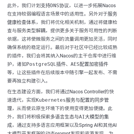
此外，我们计划
支持DNS协议
，以进一步拓展Nacos
在支持较弱编程语言场景中的适用性。另外对于
服务
健康检查体系
，我们将优化相关机制，通过将健康检
查与服务类型解耦，提供更多关于服务可用性的判断
依据，这将使微服务之间的流量调用更加灵活，同时
确保系统的稳定运行。最后对于社区中已经比较成熟
的插件，我们会将其纳入Nacos的主干仓库中进行维
护，诸如
PostgreSQL插件
、
AES配置加密插件
等，让这些插件在后续版本中随引擎一起发布、不需
要再独立构建引入。
在生态建设方面，我们将通过Nacos Controller的快
速迭代，实现
Kubernetes服务与配置的同步管
理
，从而使云原生环境下的使用变得更加便捷。此
外，我们将积极探索
多语言生态与AI大模型的集
成
，通过支持多语言应用框架以及Spring AI和其他AI
大模型开发框架的动态prompt发现和资源发现，为