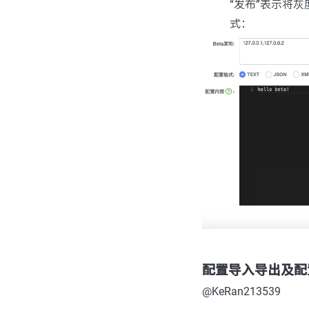
“发布”表示将
式：
配置导入导出及配
@KeRan213539