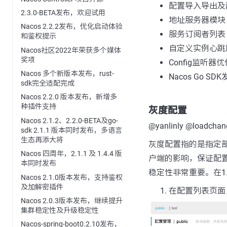
配置导入导出及
2.3.0-BETA发布，欢迎试用
地址服务器模块
Nacos 2.2.2发布，优化启动体验
服务订阅者列表
和鉴权提示
自定义实例心跳
Nacos社区2022年荣获多个媒体
奖项
Config监听器优
Nacos 多个新版本发布，rust-
Nacos Go SD
sdk完全适配完成
Nacos 2.2.0 版本发布，新增多
种插件支持
灰度配置
Nacos 2.1.2、2.2.0-BETA及go-
@yanlinly @loadchan
sdk 2.1.1 版本同时发布，多语言
生态再添大将
灰度配置指的是指定
Nacos 四周年，2.1.1 及 1.4.4 版
户端的影响，保证配
本同时发布
稳定性非常重要。在1.
Nacos 2.1.0版本发布，支持鉴权
及加解密插件
在配置列表页面
Nacos 2.0.3版本发布，继续提升
集群稳定性及升级稳定性
Nacos-spring-boot0.2.10发布，