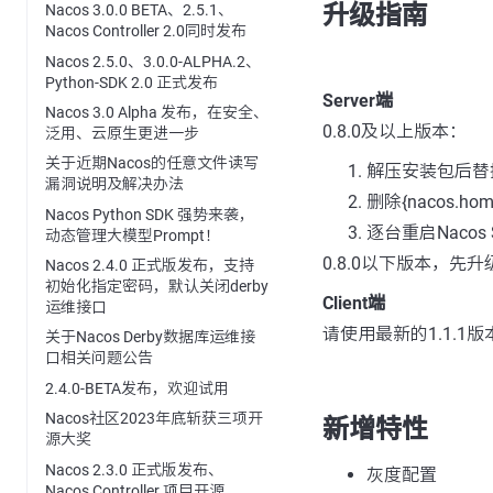
升级指南
Nacos 3.0.0 BETA、2.5.1、
Nacos Controller 2.0同时发布
Nacos 2.5.0、3.0.0-ALPHA.2、
Python-SDK 2.0 正式发布
Server端
Nacos 3.0 Alpha 发布，在安全、
0.8.0及以上版本：
泛用、云原生更进一步
关于近期Nacos的任意文件读写
解压安装包后替换{nac
漏洞说明及解决办法
删除{nacos.hom
Nacos Python SDK 强势来袭，
逐台重启Nacos 
动态管理大模型Prompt！
0.8.0以下版本，先升
Nacos 2.4.0 正式版发布，支持
初始化指定密码，默认关闭derby
Client端
运维接口
请使用最新的1.1.1
关于Nacos Derby数据库运维接
口相关问题公告
2.4.0-BETA发布，欢迎试用
Nacos社区2023年底斩获三项开
新增特性
源大奖
Nacos 2.3.0 正式版发布、
灰度配置
Nacos Controller 项目开源