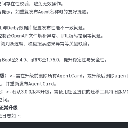
空间存在性校验，避免无效操作。
提示，如重复发布Agent名称时的友好提醒。
QL与Derby数据库配置发布性能不一致问题。
控制台OpenAPI文件解析异常、URL编码错误等问题。
A订阅判断逻辑、模糊搜索结果异常等关键缺陷。
ng Boot至3.4.9、gRPC至1.75.0，提升稳定性与安全性。
升级：
> - 需在升级前删除所有
AgentCard
，或升级后删除
agen
组，并重新发布
AgentCard
。
级：
> - 若从3.0.0版本升级，需使用社区提供的迁移工具将旧版M
空间。
正常升级
更日志如下: