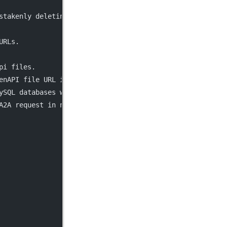
stakenly deleting ROLE_ADMIN.
URLs.
pi files.
enAPI file URL in MCP console.
ySQL databases when publishing configurations.
A2A request in nacos-client.