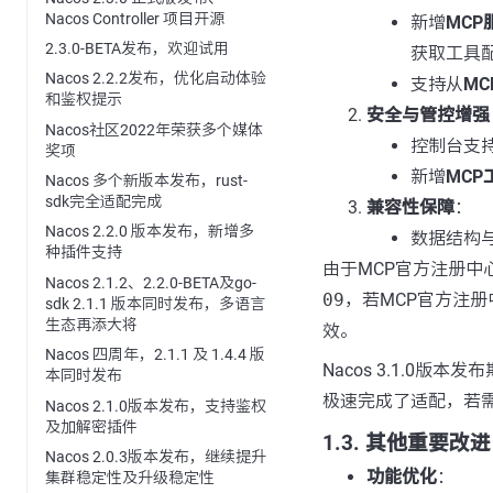
Nacos Controller 项目开源
新增
MC
2.3.0-BETA发布，欢迎试用
获取工具
Nacos 2.2.2发布，优化启动体验
支持从
M
和鉴权提示
安全与管控增强
Nacos社区2022年荣获多个媒体
控制台支
奖项
新增
MC
Nacos 多个新版本发布，rust-
sdk完全适配完成
兼容性保障
：
Nacos 2.2.0 版本发布，新增多
数据结构
种插件支持
由于MCP官方注册中心
Nacos 2.1.2、2.2.0-BETA及go-
09
，若MCP官方注
sdk 2.1.1 版本同时发布，多语言
生态再添大将
效。
Nacos 四周年，2.1.1 及 1.4.4 版
Nacos 3.1.0版
本同时发布
极速完成了适配，若需要
Nacos 2.1.0版本发布，支持鉴权
及加解密插件
1.3. 其他重要改进
Nacos 2.0.3版本发布，继续提升
功能优化
：
集群稳定性及升级稳定性