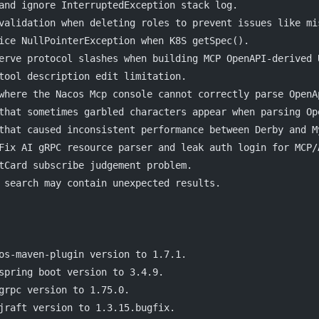
and ignore InterruptedException stack log.
validation when deleting roles to prevent issues like mi
ice NullPointerException when K8S getSpec().
erve protocol slashes when building MCP OpenAPI-derived 
tool description edit limitation.
where the Nacos Mcp console cannot correctly parse OpenA
that sometimes garbled characters appear when parsing Op
that caused inconsistent performance between Derby and M
Fix AI gRPC resource parser and leak auth login for MCP/
tCard subscribe judgement problem.
 search may contain unexpected results.
os-maven-plugin version to 1.7.1.
spring boot version to 3.4.9.
grpc version to 1.75.0.
jraft version to 1.3.15.bugfix.