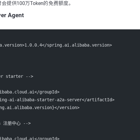
提供100万Token的免费额度。
er Agent
a.version
>1.0.0.4</
spring.ai.alibaba.version
>
r starter -->
ibaba.cloud.ai</
groupId
>
ing-ai-alibaba-starter-a2a-server</
artifactId
>
ng.ai.alibaba.version}</
version
>
os 注册中心 -->
ibaba.cloud.ai</
groupId
>