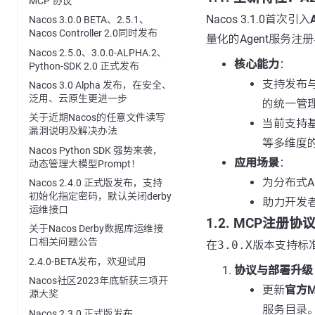
MCP 协议
Nacos 3.1.0首次引入
Nacos 3.0.0 BETA、2.5.1、
Nacos Controller 2.0同时发布
量化的Agent服务注
Nacos 2.5.0、3.0.0-ALPHA.2、
核心能力
：
Python-SDK 2.0 正式发布
支持发布
Nacos 3.0 Alpha 发布，在安全、
泛用、云原生更进一步
的统一管
关于近期Nacos的任意文件读写
当前支持
漏洞说明及解决办法
等多维度
Nacos Python SDK 强势来袭，
应用场景
：
动态管理大模型Prompt！
为分布式A
Nacos 2.4.0 正式版发布，支持
初始化指定密码，默认关闭derby
助力开发者
运维接口
1.2. MCP注册
关于Nacos Derby数据库运维接
口相关问题公告
在
3.0.X
版本支持标准M
2.4.0-BETA发布，欢迎试用
协议与部署升级
Nacos社区2023年底斩获三项开
更新
官方
源大奖
服务目录
Nacos 2.3.0 正式版发布、