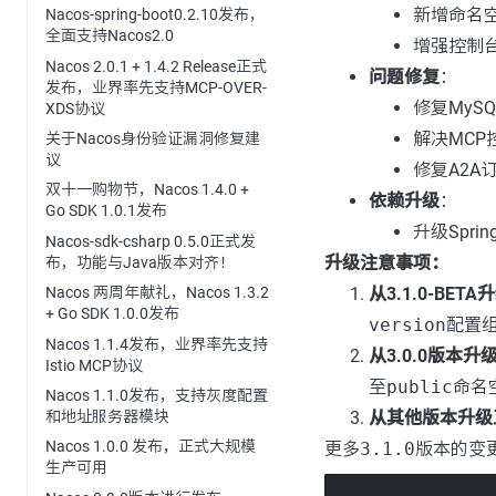
新增命名
Nacos-spring-boot0.2.10发布，
全面支持Nacos2.0
增强控制台
Nacos 2.0.1 + 1.4.2 Release正式
问题修复
：
发布，业界率先支持MCP-OVER-
修复MyS
XDS协议
解决MCP
关于Nacos身份验证漏洞修复建
议
修复A2
双十一购物节，Nacos 1.4.0 +
依赖升级
：
Go SDK 1.0.1发布
升级Spri
Nacos-sdk-csharp 0.5.0正式发
升级注意事项：
布，功能与Java版本对齐！
从3.1.0-BETA
Nacos 两周年献礼，Nacos 1.3.2
+ Go SDK 1.0.0发布
version
配置
Nacos 1.1.4发布，业界率先支持
从3.0.0版本升
Istio MCP协议
至
public
命名
Nacos 1.1.0发布，支持灰度配置
和地址服务器模块
从其他版本升级
Nacos 1.0.0 发布，正式大规模
更多
3.1.0
版本的变
生产可用