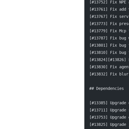
  [
#13752
] Fix NPE 
  [
#13761
] Fix add 
  [
#13767
] Fix serv
  [
#13773
] Fix pres
  [
#13779
] Fix Mcp 
  [
#13787
] Fix bug 
  [
#13801
] Fix bug 
  [
#13810
] Fix bug 
  [
#13824
][
#13826
] 
  [
#13830
] Fix agen
  [
#13832
] Fix blur
  ## Dependencies
  [
#13385
] Upgrade 
  [
#13711
] Upgrade 
  [
#13753
] Upgrade 
  [
#13825
] Upgrade 