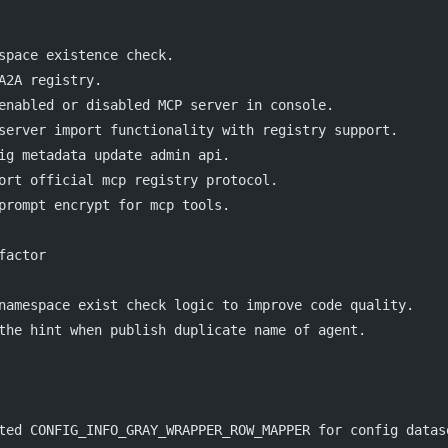
space existence check.
A2A registry.
enabled or disabled MCP server in console.
server import functionality with registry support.
ig metadata update admin api.
ort official mcp registry protocol.
prompt encrypt for mcp tools.
factor
namespace exist check logic to improve code quality.
the hint when publish duplicate name of agent.
ted CONFIG_INFO_GRAY_WRAPPER_ROW_MAPPER for config datas