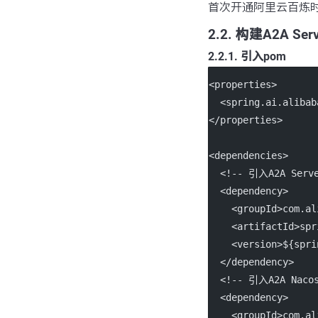
首次开通阿里云百炼时会
2.2. 构建A2A Serv
2.2.1. 引入pom
<
properties
>
  <
spring.ai.alibab
</
properties
>
<
dependencies
>
<!-- 引入A2A Serve
  <
dependency
>
    <
groupId
>com.al
    <
artifactId
>spr
    <
version
>${spri
  </
dependency
>
<!-- 引入A2A Nac
  <
dependency
>
    <
groupId
>com.al