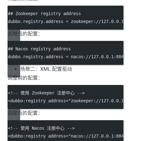
## Zookeeper registry address
dubbo.registry.address
 = zookeeper://127.0.0.1:2181
调整后的配置：
## Nacos registry address
dubbo.registry.address
 = nacos://127.0.0.1:8848
场景二：XML 配置驱动
调整前的配置：
<!-- 使用 Zookeeper 注册中心 -->
<
dubbo:registry
address
=
"zookeeper://127.0.0.1:2181"
调整后的配置：
<!-- 使用 Nacos 注册中心 -->
<
dubbo:registry
address
=
"nacos://127.0.0.1:8848"
 />