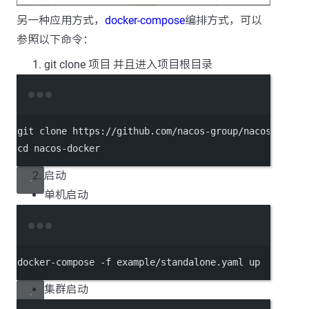
另一种应用方式，
docker-compose
编排方式，可以
参照以下命令：
git clone 项目 并且进入项目根目录
Terminal window
git clone https:
//
github.com
/
nacos
-
group
/
nacos
-
docke
cd nacos
-
docker
启动
单机启动
Terminal window
docker
-
compose 
-f
 example
/
standalone.yaml up
集群启动