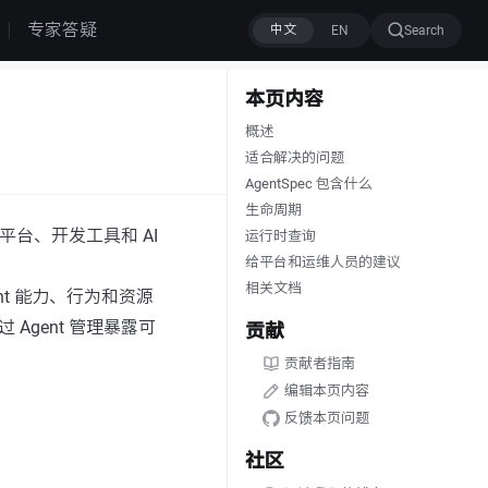
专家答疑
Search
本页内容
概述
适合解决的问题
AgentSpec 包含什么
生命周期
ent 平台、开发工具和 AI
运行时查询
给平台和运维人员的建议
相关文档
gent 能力、行为和资源
Agent 管理暴露可
贡献
贡献者指南
编辑本页内容
反馈本页问题
社区