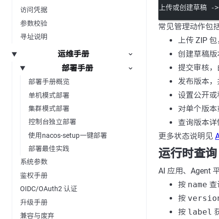
上传或创建草稿 ->
访问凭据
参数校验
常见管理动作包
寻址说明
上传 ZIP 
创建草稿版
运维手册
提交审核，由 
部署手册
发布版本，
部署手册概览
设置公开或
单机模式部署
对单个版本或
集群模式部署
查询版本详
控制台独立部署
使用nacos-setup一键部署
更多状态说明见
部署最佳实践
运行时查询
系统参数
AI 应用、Agent
鉴权手册
按
name
查询
OIDC/OAuth2 认证
按
versio
升级手册
按
label
兼容与废弃