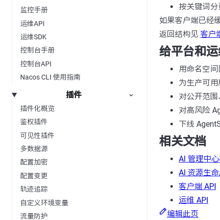
按关键词分页搜
监控手册
如果客户端已经缓
运维API
返回结构见
客户端
运维SDK
给平台和运
控制台手册
控制台API
用命名空间
Nacos CLI 使用指南
为生产可用
插件
对公开范围
插件化概览
对高风险 Ag
鉴权插件
下线 Agen
可见性插件
相关文档
多数据源
AI 管理中
配置加密
AI 资源生
配置变更
客户端 API
轨迹追踪
运维 API
自定义环境变量
编辑此页
流量防护