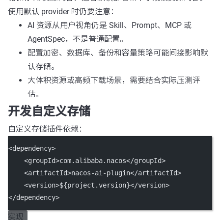
使用默认 provider 时仍要注意：
AI 资源从用户视角仍是 Skill、Prompt、MCP 或
AgentSpec，不是普通配置。
配置加密、数据库、备份和容量策略可能间接影响默
认存储。
大体积资源或高频下载场景，需要结合实际压测评
估。
开发自定义存储
自定义存储插件依赖：
<
dependency
>
    <
groupId
>com.alibaba.nacos</
groupId
>
    <
artifactId
>nacos-ai-plugin</
artifactId
>
    <
version
>${project.version}</
version
>
</
dependency
>
实现