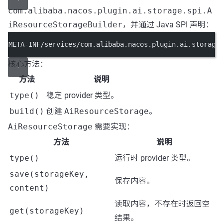
com.alibaba.nacos.plugin.ai.storage.spi.A
iResourceStorageBuilder
，并通过 Java SPI 声明：
META-INF/services/com.alibaba.nacos.plugin.ai.storage
核心方法：
方法
说明
type()
稳定 provider 类型。
build()
创建
AiResourceStorage
。
AiResourceStorage
需要实现：
方法
说明
type()
运行时 provider 类型。
save(storageKey,
保存内容。
content)
读取内容，不存在时返回空
get(storageKey)
结果。