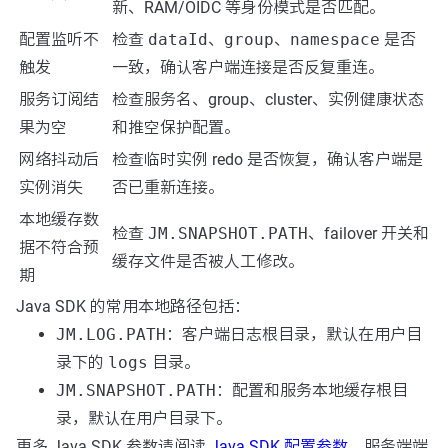
新、RAM/OIDC 等身份模式是否匹配。
配置监听不
检查
dataId
、
group
、
namespace
是否
触发
一致，确认客户端连接是否反复重连。
服务订阅结
检查服务名、group、cluster、实例健康状态
果为空
和推空保护配置。
网络抖动后
检查临时实例 redo 是否恢复，确认客户端是
实例消失
否已重新连接。
本地缓存数
检查
JM.SNAPSHOT.PATH
、failover 开关和
据不符合预
缓存文件是否被人工修改。
期
Java SDK 的常用本地路径包括：
JM.LOG.PATH
：客户端日志根目录，默认在用户目
录下的
logs
目录。
JM.SNAPSHOT.PATH
：配置和服务本地缓存根目
录，默认在用户目录下。
更多 Java SDK 参数请阅读
Java SDK 配置参数
。服务端端