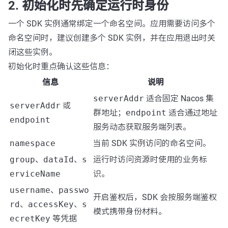
2. 初始化时先确定运行时身份
一个 SDK 实例通常绑定一个命名空间。应用需要访问多个
命名空间时，建议创建多个 SDK 实例，并在应用退出时关
闭这些实例。
初始化时重点确认这些信息：
信息
说明
serverAddr
适合固定 Nacos 集
serverAddr
或
群地址；
endpoint
适合通过地址
endpoint
服务动态获取服务端列表。
namespace
当前 SDK 实例访问的命名空间。
group
、
dataId
、
s
运行时访问资源时使用的业务标
erviceName
识。
username
、
passwo
开启鉴权后，SDK 会按服务端鉴权
rd
、
accessKey
、
s
模式携带身份材料。
ecretKey
等凭据