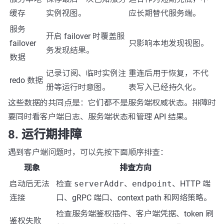
缓存
实例视图。
应长期替代服务端。
服务
开启 failover 时覆盖服
failover
只影响本地发现视图。
务发现结果。
数据
记录订阅、临时实例注
重连后用于恢复，不代
redo 数据
册等运行时意图。
表写入已经持久化。
这些数据的共同点是：它们都不是服务端权威状态。排障时
要同时看客户端日志、服务端状态和管理 API 结果。
8. 运行期排障
遇到客户端问题时，可以先按下面顺序排查：
现象
排查方向
启动后无法
检查
serverAddr
、
endpoint
、HTTP 端
连接
口、gRPC 端口、context path 和网络策略。
检查服务端鉴权插件、客户端凭据、token 刷
鉴权失败