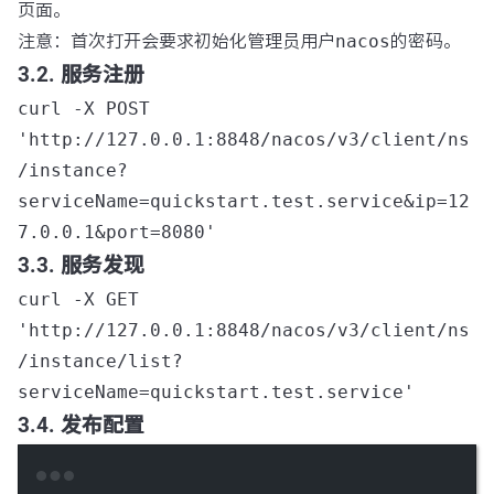
页面。
注意：首次打开会要求初始化管理员用户
nacos
的密码。
3.2. 服务注册
curl -X POST
'http://127.0.0.1:8848/nacos/v3/client/ns
/instance?
serviceName=quickstart.test.service&ip=12
7.0.0.1&port=8080'
3.3. 服务发现
curl -X GET
'http://127.0.0.1:8848/nacos/v3/client/ns
/instance/list?
serviceName=quickstart.test.service'
3.4. 发布配置
Terminal window