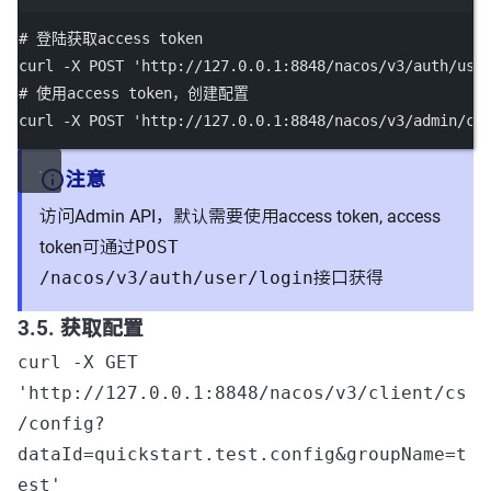
# 登陆获取access token
curl
-X
POST
'http://127.0.0.1:8848/nacos/v3/auth/use
# 使用access token，创建配置
curl
-X
POST
'http://127.0.0.1:8848/nacos/v3/admin/cs
注意
访问Admin API，默认需要使用access token, access
token可通过
POST
/nacos/v3/auth/user/login
接口获得
3.5. 获取配置
curl -X GET
'http://127.0.0.1:8848/nacos/v3/client/cs
/config?
dataId=quickstart.test.config&groupName=t
est'