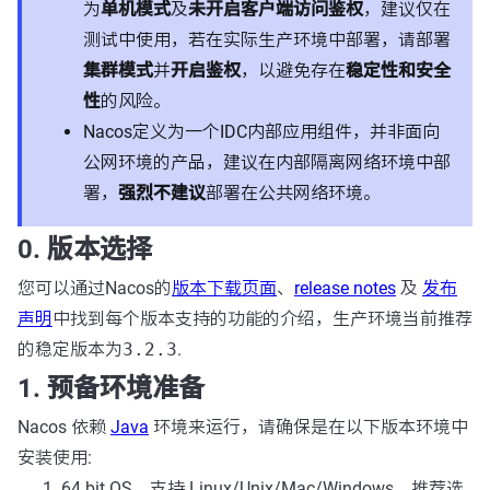
为
单机模式
及
未开启客户端访问鉴权
，建议仅在
测试中使用，若在实际生产环境中部署，请部署
集群模式
并
开启鉴权
，以避免存在
稳定性和安全
性
的风险。
Nacos定义为一个IDC内部应用组件，并非面向
公网环境的产品，建议在内部隔离网络环境中部
署，
强烈不建议
部署在公共网络环境。
0. 版本选择
您可以通过Nacos的
版本下载页面
、
release notes
及
发布
声明
中找到每个版本支持的功能的介绍，生产环境当前推荐
的稳定版本为
3.2.3
.
1. 预备环境准备
Nacos 依赖
Java
环境来运行，请确保是在以下版本环境中
安装使用:
64 bit OS，支持 Linux/Unix/Mac/Windows，推荐选