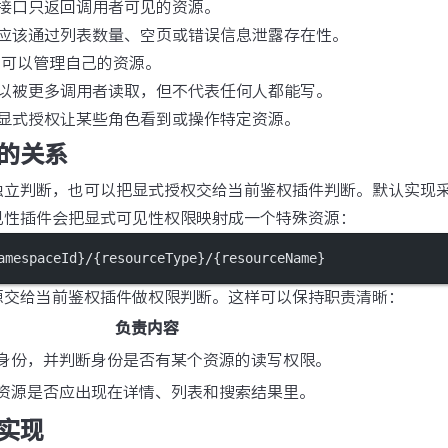
接口只返回调用者可见的资源。
应该通过列表数量、空页或错误信息泄露存在性。
er 可以管理自己的资源。
以被更多调用者读取，但不代表任何人都能写。
显式授权让某些角色看到或操作特定资源。
的关系
独立判断，也可以把显式授权交给当前鉴权插件判断。默认实现
见性插件会把显式可见性权限映射成一个特殊资源：
amespaceId}/{resourceType}/{resourceName}
源交给当前鉴权插件做权限判断。这样可以保持职责清晰：
负责内容
身份，并判断身份是否有某个资源的读写权限。
资源是否应出现在详情、列表和搜索结果里。
实现