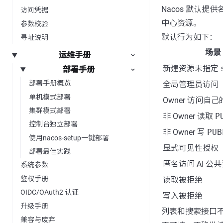
Nacos 默认提
访问凭据
中心资源。
参数校验
默认行为如下：
寻址说明
场景
运维手册
新建资源未指定
部署手册
部署手册概览
全局管理员访问
单机模式部署
Owner 访问自
集群模式部署
非 Owner 读取
P
控制台独立部署
非 Owner 写
PUB
使用nacos-setup一键部署
显式可见性授权
部署最佳实践
匿名访问 AI 公
系统参数
鉴权手册
读取被拒绝
OIDC/OAuth2 认证
写入被拒绝
升级手册
列表和搜索接口
兼容与废弃