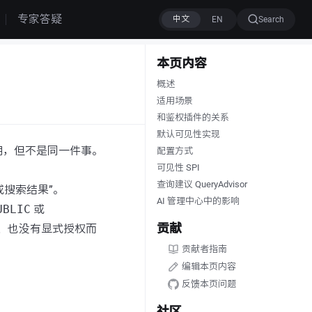
专家答疑
Search
本页内容
概述
适用场景
和鉴权插件的关系
默认可见性实现
用，但不是同一件事。
配置方式
可见性 SPI
查询建议 QueryAdvisor
搜索结果”。
AI 管理中心中的影响
UBLIC
或
贡献
员、也没有显式授权而
贡献者指南
编辑本页内容
反馈本页问题
社区