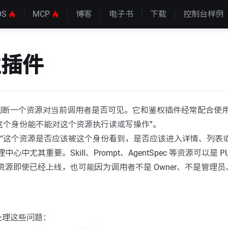
OS
MCP
博客
电子书
下载
控制台样例
性插件
判断一个资源对当前调用者是否可见。它和鉴权插件经常配合使
这个身份能不能对这个资源执行读或写操作”。
“这个资源是否应该被这个身份看到，是否应该进入详情、列表或
理中心中尤其重要。Skill、Prompt、AgentSpec 等资源可以是
P
资源即使已经上线，也可能因为调用者不是 Owner、不是管理
处理这些问题：