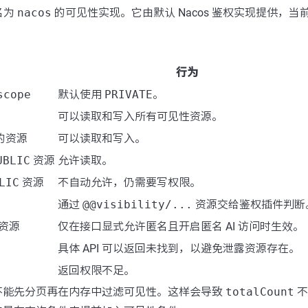
供名为
nacos
的可见性实现。它由默认 Nacos 鉴权实现提供，当前
行为
scope
默认使用
PRIVATE
。
可以读取和写入所有可见性资源。
己的资源
可以读取和写入。
UBLIC
资源
允许读取。
LIC
资源
不自动允许，仍需要写权限。
通过
@@visibility/...
资源交给鉴权插件判断
共资源
仅在接口显式允许匿名且开启匿名 AI 访问时生效。
具体 API 可以返回未找到，以避免泄露资源存在。
返回权限不足。
不能先分页再在内存中过滤可见性。这样会导致
totalCount
不