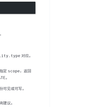
。
lity.type
对应。
有指定
scope
，返回
ATE
。
份可见或可写。
询建议。